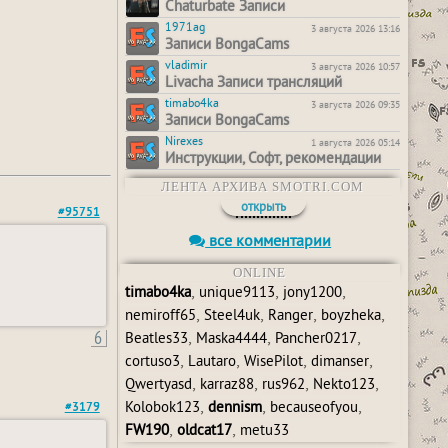
Chaturbate Записи
1971ag
3 августа 2026 13:16
Записи BongaCams
vladimir
3 августа 2026 10:57
Livacha Записи трансляций
timabo4ka
3 августа 2026 09:35
Записи BongaCams
Nirexes
1 августа 2026 05:14
Инструкции, Софт, рекомендации
ЛЕНТА АРХИВА SMOTRI.COM
открыть
#95751
все комментарии
ONLINE
,
,
,
timabo4ka
unique9113
jony1200
,
,
,
,
nemiroff65
Steel4uk
Ranger
boyzheka
6
,
,
,
Beatles33
Maska4444
Pancher0217
,
,
,
,
cortuso3
Lautaro
WisePilot
dimanser
,
,
,
,
Qwertyasd
karraz88
rus962
Nekto123
,
,
,
Kolobok123
dennism
becauseofyou
#3179
,
,
FW190
oldcat17
metu33