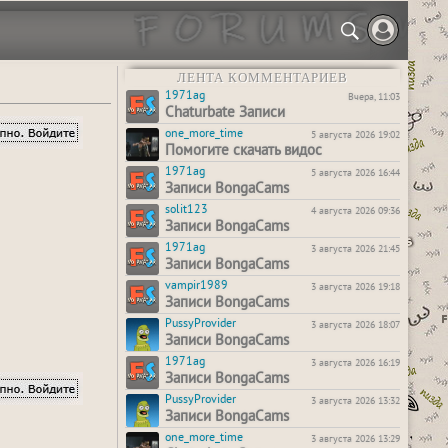
ЛЕНТА КОММЕНТАРИЕВ
1971ag
Вчера, 11:03
Chaturbate Записи
one_more_time
5 августа 2026 19:02
Помогите скачать видос
1971ag
5 августа 2026 16:44
Записи BongaCams
solit123
4 августа 2026 09:36
Записи BongaCams
1971ag
3 августа 2026 21:45
Записи BongaCams
vampir1989
3 августа 2026 19:18
Записи BongaCams
PussyProvider
3 августа 2026 18:07
Записи BongaCams
1971ag
3 августа 2026 16:19
Записи BongaCams
PussyProvider
3 августа 2026 13:32
Записи BongaCams
one_more_time
3 августа 2026 13:29