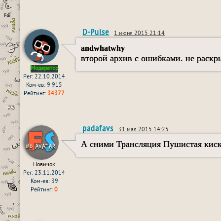
D-Pulse
1 июня 2015 21:14
andwhatwhy
второй архив с ошибками. не раскр
Модератор
Рег: 22.10.2014
Ком-ев: 9 915
Рейтинг:
34377
padafavs
31 мая 2015 14:25
А сними Трансляция Пушистая киска 
Новичок
Рег: 23.11.2014
Ком-ев: 39
Рейтинг:
0