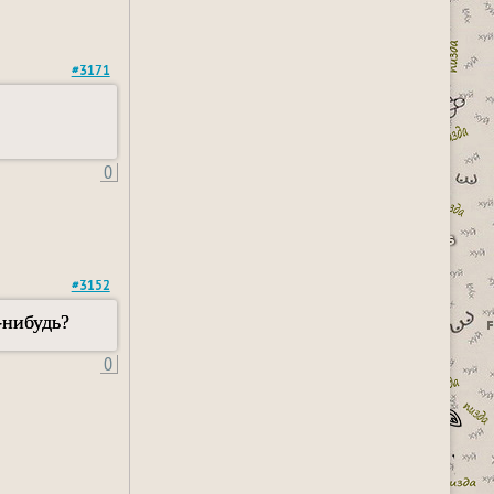
#3171
0
#3152
-нибудь?
0