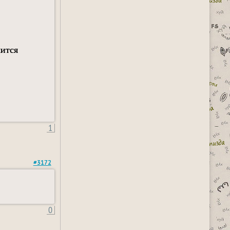
чится
1
#3172
0