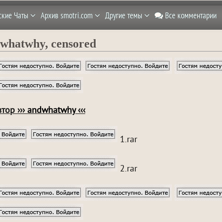
ские Чаты
Архив smotri.com
Другие темы
Все комментарии
whatwhy, censored
тор ›››
andwhatwhy
‹‹‹
1.rar
2.rar