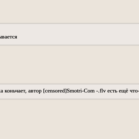
ывается
коньчает, автор [censored]Smotri-Com -.flv есть ещё что