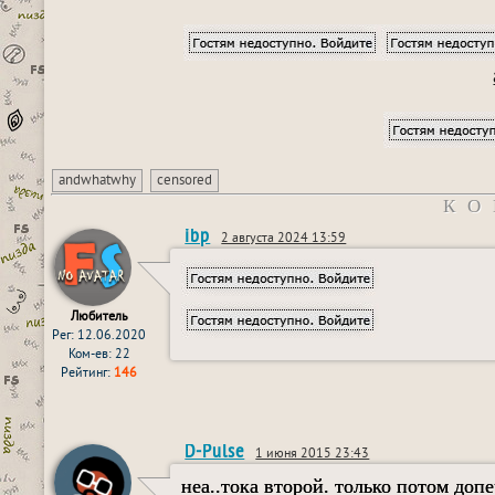
andwhatwhy
censored
КО
ibp
2 августа 2024 13:59
Любитель
Рег: 12.06.2020
Ком-ев: 22
Рейтинг:
146
D-Pulse
1 июня 2015 23:43
неа..тока второй. только потом допе