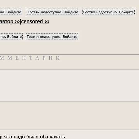
автор ›››
[censored
‹‹‹
ММЕНТАРИИ
р что надо было оба качать