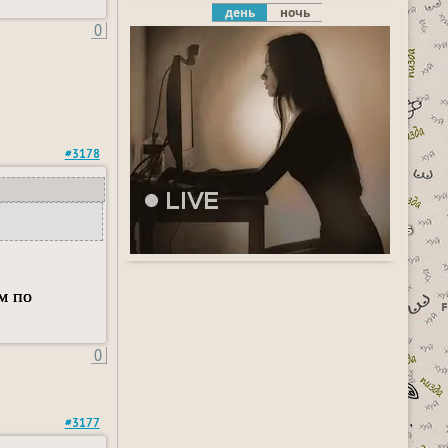
день
ночь
0
#3178
м по
0
#3177