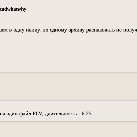
 andwhatwhy
аем в одну папку. по одному архиву распаковать не полу
ся один файл FLV, длительность - 6.25.