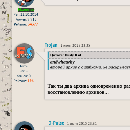
Модератор
Рег: 22.10.2014
Ком-ев: 9 915
Рейтинг:
34377
Trojan
1 июня 2015 23:35
Цитата: Dusty Kid
andwhatwhy
Гость
второй архив с ошибками. не раскрывае
Рег: --
Ком-ев: 0
Рейтинг:
196
Так ты два архива одновременно рас
восстановлению архивов...
D-Pulse
1 июня 2015 23:31