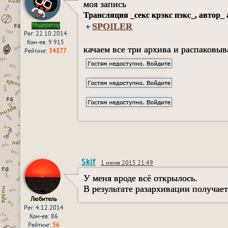
моя запись
Трансляция _секс крэкс пэкс_, автор_
SPOILER
Модератор
+
Рег: 22.10.2014
Ком-ев: 9 915
качаем все три архива и распаковыв
Рейтинг:
34377
Skif
1 июня 2015 21:49
У меня вроде всё открылось.
В результате разархивации получает
Любитель
Рег: 4.12.2014
Ком-ев: 86
Рейтинг:
56