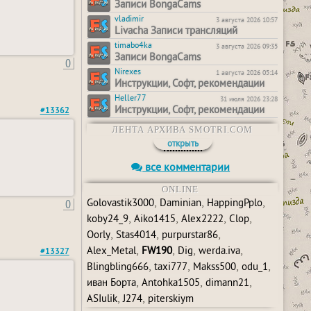
Записи BongaCams
vladimir
3 августа 2026 10:57
Livacha Записи трансляций
timabo4ka
3 августа 2026 09:35
Записи BongaCams
0
Nirexes
1 августа 2026 05:14
Инструкции, Софт, рекомендации
Heller77
31 июля 2026 23:28
Инструкции, Софт, рекомендации
#13362
ЛЕНТА АРХИВА SMOTRI.COM
открыть
все комментарии
ONLINE
,
,
,
0
Golovastik3000
Daminian
HappingPplo
,
,
,
,
koby24_9
Aiko1415
Alex2222
Clop
,
,
,
Oorly
Stas4014
purpurstar86
,
,
,
,
Alex_Metal
FW190
Dig
werda.iva
#13327
,
,
,
,
Blingbling666
taxi777
Makss500
odu_1
,
,
,
иван Борта
Antohka1505
dimann21
,
,
ASIulik
J274
piterskiym