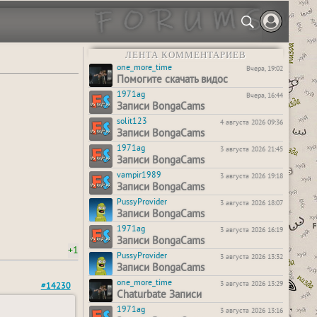
ЛЕНТА КОММЕНТАРИЕВ
one_more_time
Вчера, 19:02
Помогите скачать видос
1971ag
Вчера, 16:44
Записи BongaCams
solit123
4 августа 2026 09:36
Записи BongaCams
1971ag
3 августа 2026 21:45
Записи BongaCams
vampir1989
3 августа 2026 19:18
Записи BongaCams
PussyProvider
3 августа 2026 18:07
Записи BongaCams
1971ag
3 августа 2026 16:19
Записи BongaCams
+1
PussyProvider
3 августа 2026 13:32
Записи BongaCams
one_more_time
3 августа 2026 13:29
#14230
Chaturbate Записи
1971ag
3 августа 2026 13:16