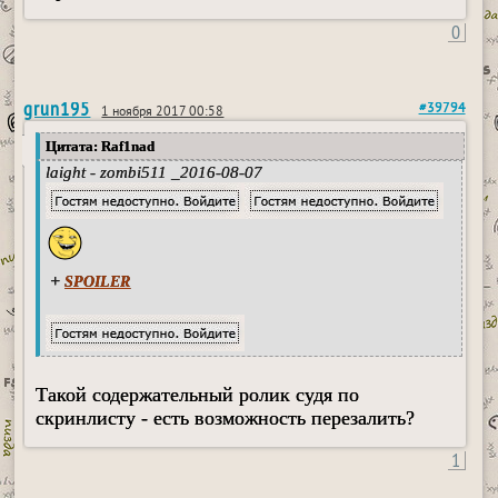
0
grun195
#39794
1 ноября 2017 00:58
Цитата: Raf1nad
laight - zombi511 _2016-08-07
+
SPOILER
Такой содержательный ролик судя по
скринлисту - есть возможность перезалить?
1