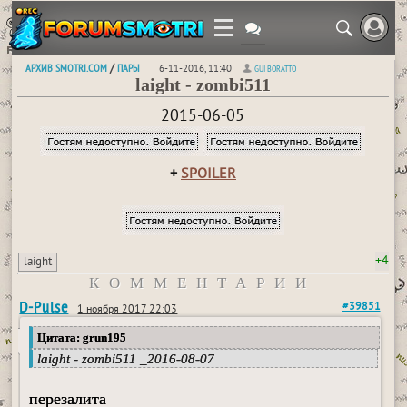
АРХИВ SMOTRI.COM
ПАРЫ
/
6-11-2016, 11:40
GUI BORATTO
laight - zombi511
2015-06-05
+
SPOILER
+4
laight
КОММЕНТАРИИ
D-Pulse
#39851
1 ноября 2017 22:03
Цитата: grun195
laight - zombi511 _2016-08-07
перезалита