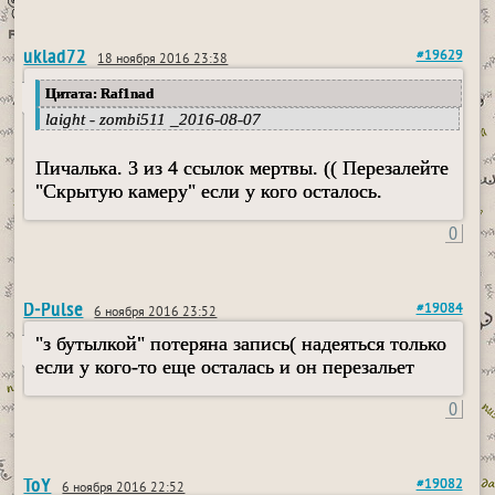
uklad72
#19629
18 ноября 2016 23:38
Цитата: Raf1nad
laight - zombi511 _2016-08-07
Пичалька. 3 из 4 ссылок мертвы. (( Перезалейте
"Скрытую камеру" если у кого осталось.
0
D-Pulse
#19084
6 ноября 2016 23:52
"з бутылкой" потеряна запись( надеяться только
если у кого-то еще осталась и он перезальет
0
ToY
#19082
6 ноября 2016 22:52