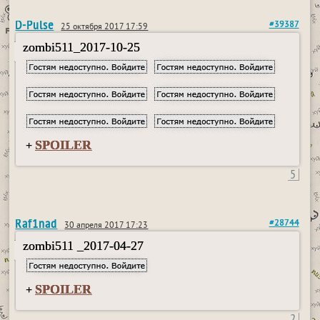
D-Pulse
#39387
25 октября 2017 17:59
zombi511_2017-10-25
SPOILER
+
5
Raf1nad
#28744
30 апреля 2017 17:23
zombi511 _2017-04-27
SPOILER
+
2