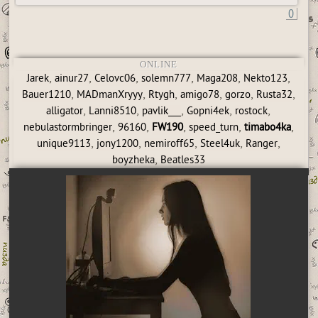
0
ONLINE
,
,
,
,
,
,
Jarek
ainur27
Celovc06
solemn777
Maga208
Nekto123
,
,
,
,
,
,
Bauer1210
MADmanXryyy
Rtygh
amigo78
gorzo
Rusta32
,
,
,
,
,
alligator
Lanni8510
pavlik___
Gopni4ek
rostock
,
,
,
,
,
nebulastormbringer
96160
FW190
speed_turn
timabo4ka
,
,
,
,
,
unique9113
jony1200
nemiroff65
Steel4uk
Ranger
,
boyzheka
Beatles33