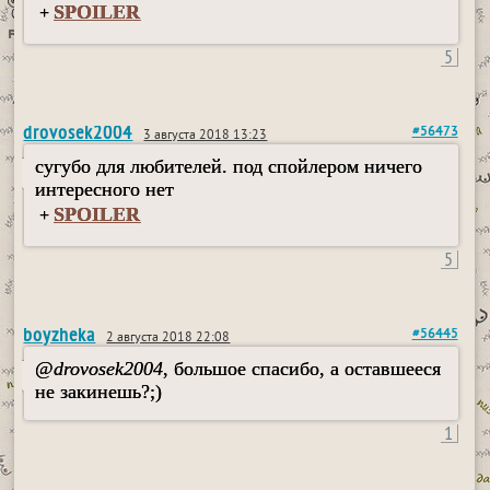
SPOILER
+
5
drovosek2004
#56473
3 августа 2018 13:23
сугубо для любителей. под спойлером ничего
интересного нет
SPOILER
+
5
boyzheka
#56445
2 августа 2018 22:08
@
drovosek2004
, большое спасибо, а оставшееся
не закинешь?;)
1