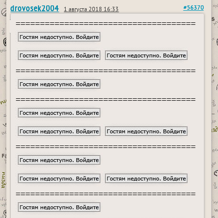
drovosek2004
#56370
1 августа 2018 16:33
=====================================
=====================================
=====================================
=====================================
=====================================