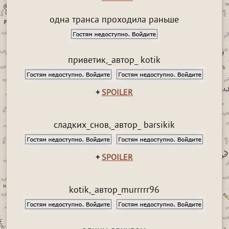
одна транса проходила раньше
приветик,_автор_ kotik
+
SPOILER
сладких_снов,_автор_ barsikik
+
SPOILER
kotik,_автор_murrrrr96