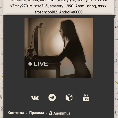
,
,
,
,
,
,
Svetlov26
Amun
Mobiuse
Qwertytyty
Verblydik
vix200r
,
,
,
,
,
,
xZmey2701x
serg763
amatory_1990
Atom
sseoq
xxxx
,
frozencool82
Andreika0000
Контакты
Правила
Anonimus