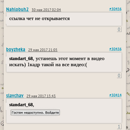
Nahlobuh2
#30456
30 мая 2017 02:04
ссылка чет не открывается
0
boyzheka
#30436
29 мая 2017 21:05
, устанешь этот момент в видео
standart_68
искать) 1кадр такой на все видео:(
0
slavchav
#30414
29 мая 2017 15:43
,
standart_68
1