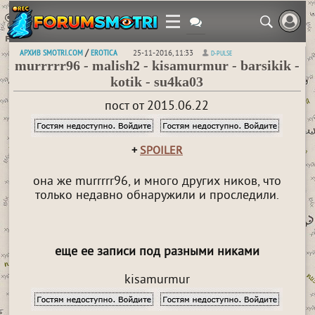
АРХИВ SMOTRI.COM
EROTICA
/
25-11-2016, 11:33
D-PULSE
murrrrr96 - malish2 - kisamurmur - barsikik -
kotik - su4ka03
пост от 2015.06.22
+
SPOILER
она же murrrrr96, и много других ников, что
только недавно обнаружили и проследили.
еще ее записи под разными никами
kisamurmur