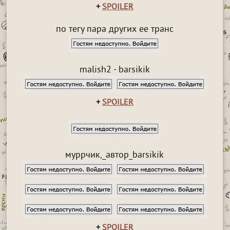
+
SPOILER
по тегу пара других ее транс
malish2 - barsikik
+
SPOILER
муррчик,_автор_barsikik
+
SPOILER