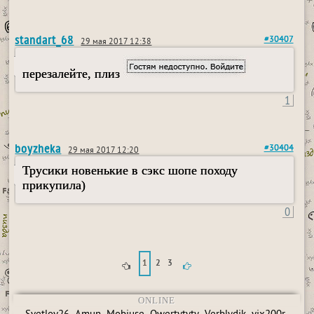
standart_68
#30407
29 мая 2017 12:38
перезалейте, плиз
1
boyzheka
#30404
29 мая 2017 12:20
Трусики новенькие в сэкс шопе походу
прикупила)
0
1
2
3
ONLINE