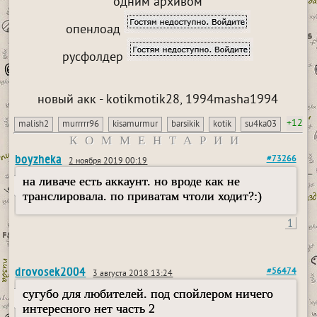
одним архивом
опенлоад
русфолдер
новый акк - kotikmotik28, 1994masha1994
+12
malish2
murrrrr96
kisamurmur
barsikik
kotik
su4ka03
КОММЕНТАРИИ
boyzheka
#73266
2 ноября 2019 00:19
на ливаче есть аккаунт. но вроде как не
транслировала. по приватам чтоли ходит?:)
1
drovosek2004
#56474
3 августа 2018 13:24
сугубо для любителей. под спойлером ничего
интересного нет часть 2