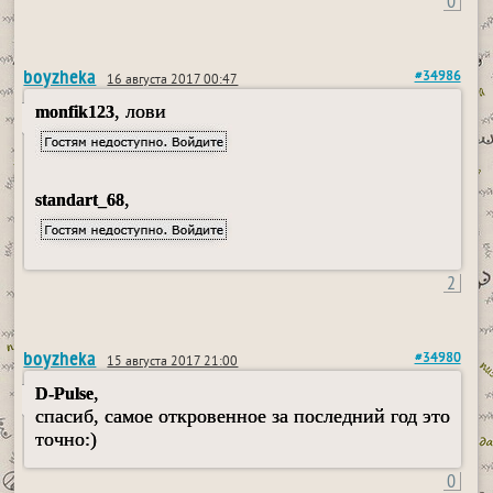
0
boyzheka
#34986
16 августа 2017 00:47
, лови
monfik123
,
standart_68
2
boyzheka
#34980
15 августа 2017 21:00
,
D-Pulse
спасиб, самое откровенное за последний год это
точно:)
0