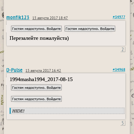
monfik123
#34977
15 августа 2017 18:47
Перезалейте пожалуйста)
2
D-Pulse
#34968
15 августа 2017 16:42
1994masha1994_2017-08-15
HIDE!
5