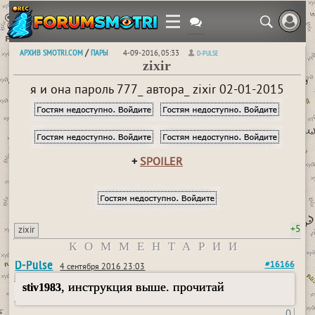
АРХИВ SMOTRI.COM
ПАРЫ
/
4-09-2016, 05:33
D-PULSE
zixir
я и она пароль 777_ автора_ zixir 02-01-2015
+
SPOILER
+5
zixir
КОММЕНТАРИИ
D-Pulse
#16166
4 сентября 2016 23:03
, инструкция выше. прочитай
stiv1983
0