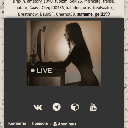
,
,
,
,
,
,
Brjjxjn
amatory_1990
tupizm
Seki23
Mishkafg
transa
,
,
,
,
,
,
Lautaro
Gaass
Oleg200485
kallidon
urus
trealvaalex
,
,
,
,
Breathnow
BalinSF
Chernol88
surname
geill199
Контакты
Правила
Anonimus