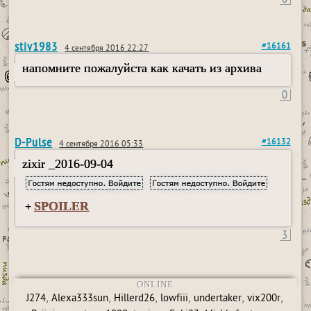
stiv1983
#16161
4 сентября 2016 22:27
напомните пожалуйста как качать из архива
0
D-Pulse
#16132
4 сентября 2016 05:33
zixir _2016-09-04
SPOILER
+
3
ONLINE
,
,
,
,
,
,
J274
Alexa333sun
Hillerd26
lowfiii
undertaker
vix200r