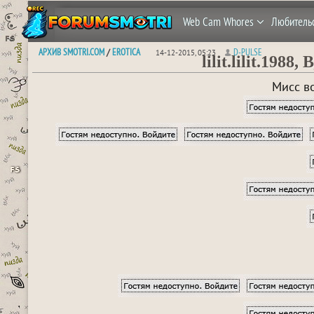
Web Cam Whores
Любитель
АРХИВ SMOTRI.COM
EROTICA
D-PULSE
/
14-12-2015, 05:23
lilit.lilit.1988
Мисс во