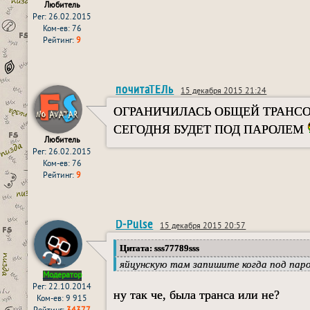
Любитель
Рег: 26.02.2015
Ком-ев: 76
Рейтинг:
9
почитаТЕЛь
15 декабря 2015 21:24
ОГРАНИЧИЛАСЬ ОБЩЕЙ ТРАНСО
СЕГОДНЯ БУДЕТ ПОД ПАРОЛЕМ
Любитель
Рег: 26.02.2015
Ком-ев: 76
Рейтинг:
9
D-Pulse
15 декабря 2015 20:57
Цитата: sss77789sss
яйцунскую там запишите когда под пар
Модератор
Рег: 22.10.2014
ну так че, была транса или не?
Ком-ев: 9 915