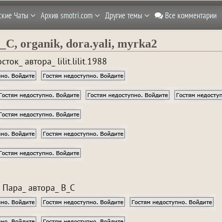
ские Чаты
Архив smotri.com
Другие темы
Все комментарии
, В_С, organik, dora.yali, myrka2
сток_ автора_ lilit.lilit.1988
Пара_ автора_ В_С