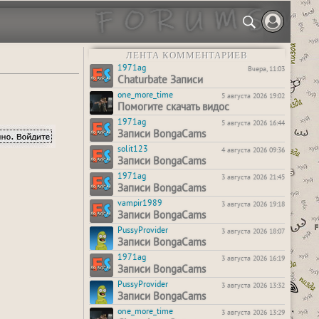
ЛЕНТА КОММЕНТАРИЕВ
1971ag
Вчера, 11:03
Chaturbate Записи
one_more_time
5 августа 2026 19:02
Помогите скачать видос
1971ag
5 августа 2026 16:44
Записи BongaCams
solit123
4 августа 2026 09:36
Записи BongaCams
1971ag
3 августа 2026 21:45
Записи BongaCams
vampir1989
3 августа 2026 19:18
Записи BongaCams
PussyProvider
3 августа 2026 18:07
Записи BongaCams
1971ag
3 августа 2026 16:19
Записи BongaCams
PussyProvider
3 августа 2026 13:32
Записи BongaCams
one_more_time
3 августа 2026 13:29