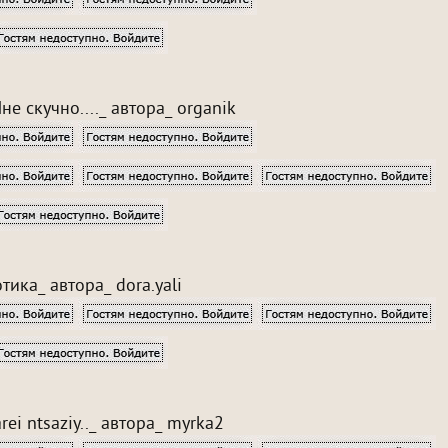
не скучно...._ автора_ organik
тика_ автора_ dora.yali
rei ntsaziy.._ автора_ myrka2