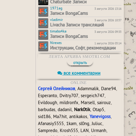
Chaturbate Записи
1971ag
3 августа 2026 13:16
Записи BongaCams
vladimir
3 августа 2026 10:57
Livacha Записи трансляций
timabo4ka
3 августа 2026 09:35
Записи BongaCams
Nirexes
1 августа 2026 05:14
Инструкции, Софт, рекомендации
ЛЕНТА АРХИВА SMOTRI.COM
открыть
все комментарии
ONLINE
,
,
,
Сергей Олейников
Adammalik
Dane94
,
,
,
Esperanto
Dvitry707
sergeich747
,
,
,
,
Evildough
mildronfx
Marsell
sairouz
,
,
,
,
barbudas
dadanil
Nark0tik
Otap5
,
,
,
,
sid186
Ma7.hit
antikakos
Yanevigoss
,
,
,
,
Afanasiy5555
1kam
sl0ng
Juliuc
,
,
,
,
Sampredo
Krosh555
LAN
Urmanh