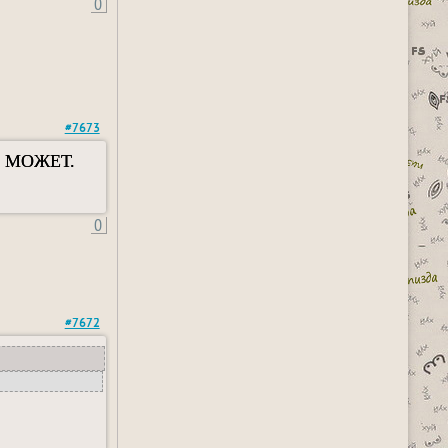
0
#7673
 МОЖЕТ.
0
#7672