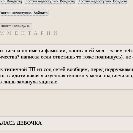
Лилит Калайджян
ММЕНТАРИИ
 и писала по имени фамилии, написал ей мол... зачем те
ичества? написал если ответишь то тоже подпишусь). не
к типичной ТП из соц сетей вообщем, перед подружками
л глидити какая я ахуенная сколько у меня подписчиков,
о лишь замануха ящитаю.
АЛАСЬ ДЕВОЧКА