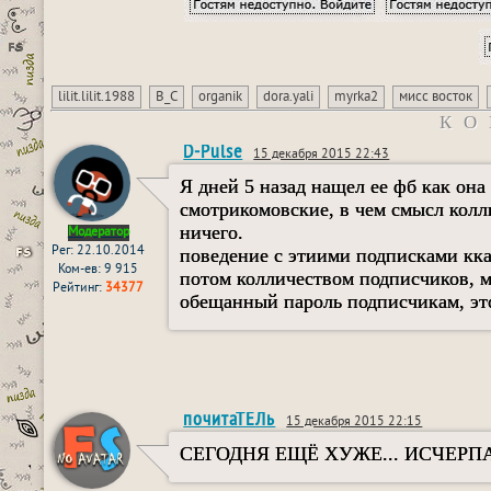
lilit.lilit.1988
В_С
organik
dora.yali
myrka2
мисс восток
КО
D-Pulse
15 декабря 2015 22:43
Я дней 5 назад нащел ее фб как она
смотрикомовские, в чем смысл колл
ничего.
Модератор
Рег: 22.10.2014
поведение с этиими подписками кка
Ком-ев: 9 915
потом колличеством подписчиков, мо
Рейтинг:
34377
обещанный пароль подписчикам, эт
почитаТЕЛь
15 декабря 2015 22:15
СЕГОДНЯ ЕЩЁ ХУЖЕ... ИСЧЕРП