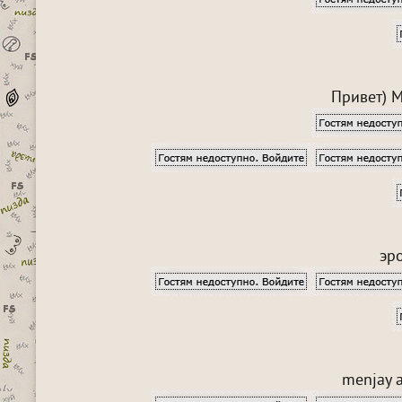
Привет) М
эро
menjay a