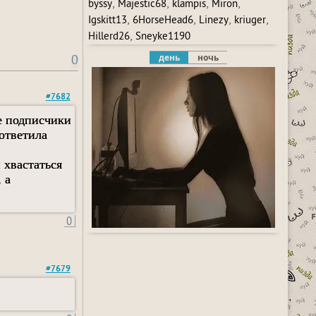
,
,
,
,
byssy
Majestic68
klampis
Miron
,
,
,
,
Igskitt13
6HorseHead6
Linezy
kriuger
,
Hillerd26
Sneyke1190
день
ночь
0
#7682
бе подписчики
 ответила
 хвастаться
 а
0
#7679