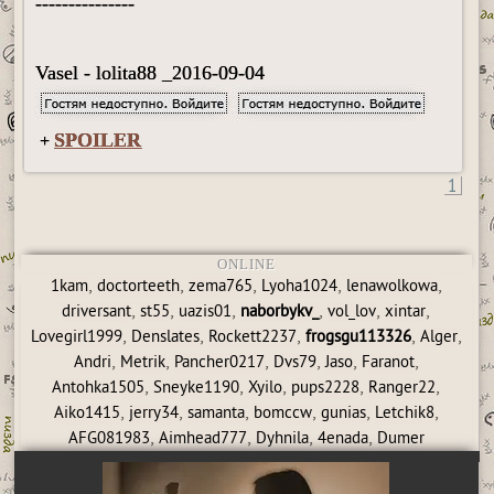
---------------
Vasel - lolita88 _2016-09-04
SPOILER
+
1
ONLINE
,
,
,
,
,
1kam
doctorteeth
zema765
Lyoha1024
lenawolkowa
,
,
,
,
,
,
driversant
st55
uazis01
naborbykv_
vol_lov
xintar
,
,
,
,
,
Lovegirl1999
Denslates
Rockett2237
frogsgu113326
Alger
,
,
,
,
,
,
Andri
Metrik
Pancher0217
Dvs79
Jaso
Faranot
,
,
,
,
,
Antohka1505
Sneyke1190
Xyilo
pups2228
Ranger22
,
,
,
,
,
,
Aiko1415
jerry34
samanta
bomccw
gunias
Letchik8
,
,
,
,
AFG081983
Aimhead777
Dyhnila
4enada
Dumer