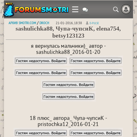
АРХИВ SMOTRI.COM
DROCH
/
21-01-2016, 18:38
D-PULSE
sashulichka88, Чупа-чупсиК, elena754,
betsy123123
я вернулась мальчики)_ автор -
sashulichka88_2016-01-20
18 плюс_ автора_ Чупа-чупсиК -
pristochka12_2016-01-21