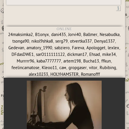
3
ONLINE
,
,
,
,
,
,
24maksimka2
B1onyx
dani435
Jorvi40
Ballmer
Nesabudka
,
,
,
,
,
tsonga90
nikol9shka8
serg79
otvertka337
Denya1337
,
,
,
,
,
,
Gedevan
amatory_1990
sabziero
Fareva
Apologget
lexlex
,
,
,
,
,
DFdasDWE1
sarO111111122
dickman17
Ehsad
mike34
,
,
,
,
,
Murrrrr96
kaba7777777
artem198
Bucha13
ffkun
,
,
,
,
,
,
feelincamatose
Kleoo11
сам
gropgaser
vitor
Rubibing
,
,
alex10233
HOLYHAMSTER
Romanofff