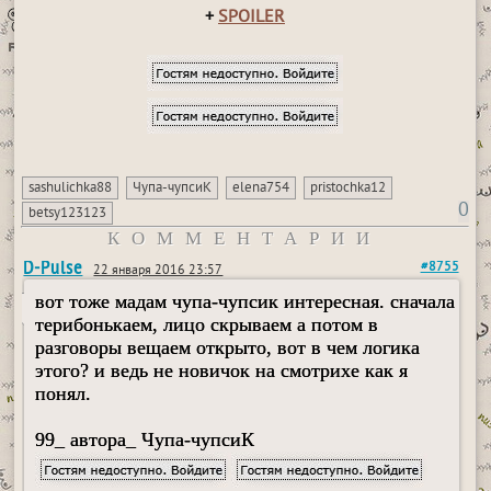
+
SPOILER
sashulichka88
Чупа-чупсиК
elena754
pristochka12
0
betsy123123
КОММЕНТАРИИ
D-Pulse
#8755
22 января 2016 23:57
вот тоже мадам чупа-чупсик интересная. сначала
терибонькаем, лицо скрываем а потом в
разговоры вещаем открыто, вот в чем логика
этого? и ведь не новичок на смотрихе как я
понял.
99_ автора_ Чупа-чупсиК