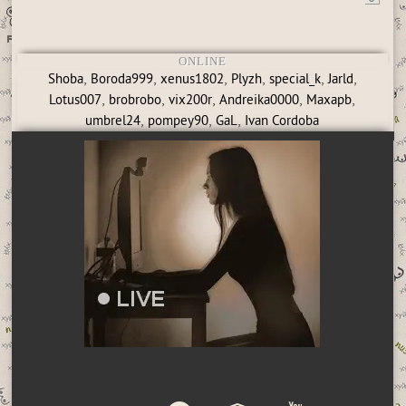
ONLINE
,
,
,
,
,
,
Shoba
Boroda999
xenus1802
Plyzh
special_k
Jarld
,
,
,
,
,
Lotus007
brobrobo
vix200r
Andreika0000
Maxapb
,
,
,
umbrel24
pompey90
GaL
Ivan Cordoba