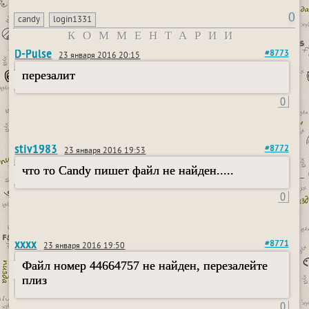
0
candy
login1331
КОММЕНТАРИИ
D-Pulse
#8773
23 января 2016 20:15
перезалит
0
stiv1983
#8772
23 января 2016 19:53
что то Candy пишет файл не найден.....
0
xxxx
#8771
23 января 2016 19:50
Файл номер 44664757 не найден, перезалейте
плиз
0