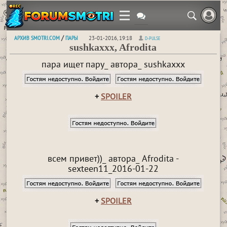
АРХИВ SMOTRI.COM
ПАРЫ
/
23-01-2016, 19:18
D-PULSE
sushkaxxx, Afrodita
пара ищет пару_ автора_ sushkaxxx
+
SPOILER
всем привет))_ автора_ Afrodita -
sexteen11_2016-01-22
+
SPOILER