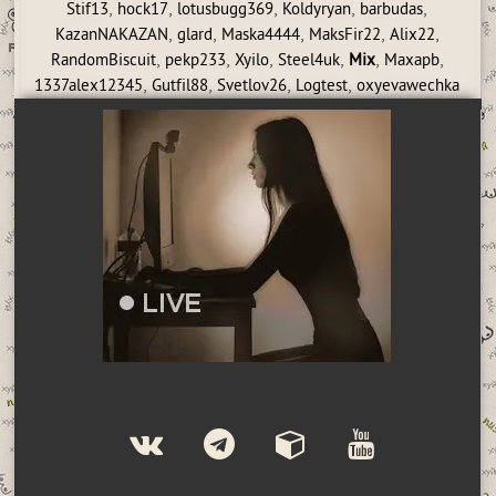
,
,
,
,
,
Stif13
hock17
lotusbugg369
Koldyryan
barbudas
,
,
,
,
,
KazanNAKAZAN
glard
Maska4444
MaksFir22
Alix22
,
,
,
,
,
,
RandomBiscuit
pekp233
Xyilo
Steel4uk
Mix
Maxapb
,
,
,
,
1337alex12345
Gutfil88
Svetlov26
Logtest
oxyevawechka