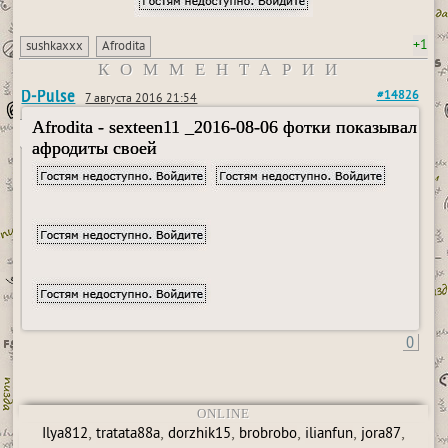
+1
sushkaxxx
Afrodita
КОММЕНТАРИИ
D-Pulse
#14826
7 августа 2016 21:54
Afrodita - sexteen11 _2016-08-06 фотки показывал
афродиты своей
0
ONLINE
,
,
,
,
,
,
Ilya812
tratata88a
dorzhik15
brobrobo
ilianfun
jora87