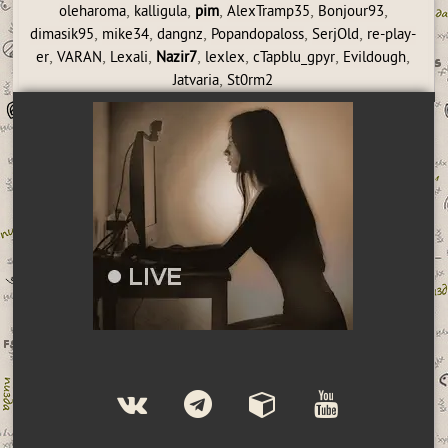
,
,
,
,
,
oleharoma
kalligula
pim
AlexTramp35
Bonjour93
,
,
,
,
,
dimasik95
mike34
dangnz
Popandopaloss
SerjOld
re-play-
,
,
,
,
,
,
,
er
VARAN
Lexali
Nazir7
lexlex
cTapblu_gpyr
Evildough
,
Jatvaria
St0rm2