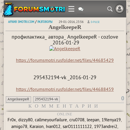
АРХИВ SMOTRI.COM
РАЗГОВОРЫ
/
29-01-2016, 23:56
D-PULSE
AngelkeepeR
профилактика_ автора_ AngelkeepeR - cozlove
_2016-01-29
https://forumsmotri.rusfolder.net/files/44685429
295432194-vk _2016-01-29
https://forumsmotri.rusfolder.net/files/44688459
0
AngelkeepeR
295432194-vk
КОММЕНТАРИИ
ONLINE
,
,
,
,
,
,
Fr0x
dizzy80
callmeyourfailure
cru0708
leepan
19lenya19
,
,
,
,
,
amigo78
Karaion
Ivan012
sarO111111122
1973andrei2