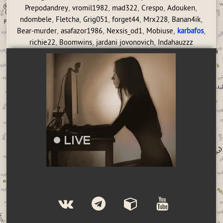
,
,
,
,
,
Prepodandrey
vromil1982
mad322
Crespo
Adouken
,
,
,
,
,
,
ndombele
Fletcha
Grig051
forget44
Mrx228
Banan4ik
,
,
,
,
,
Bear-murder
asafazor1986
Nexsis_od1
Mobiuse
karbafos
,
,
,
richie22
Boomwins
jardani jovonovich
Indahauzzz