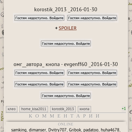
korostik_2013 _2016-01-30
+
SPOILER
омг__автора_ кнопа - evgenff60 _2016-01-30
+1
клео
home_kisa2011
korostik_2013
кнопа
КОММЕНТАРИИ
ONLINE
,
,
,
,
,
,
samking
dimanser
Dvitry707
Gribok
padatoo
huha4678