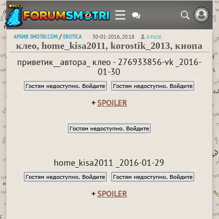
АРХИВ SMOTRI.COM
EROTICA
/
30-01-2016, 20:18
D-PULSE
клео, home_kisa2011, korostik_2013, кнопа
приветик__автора_ клео - 276933856-vk _2016-
01-30
+
SPOILER
home_kisa2011 _2016-01-29
+
SPOILER