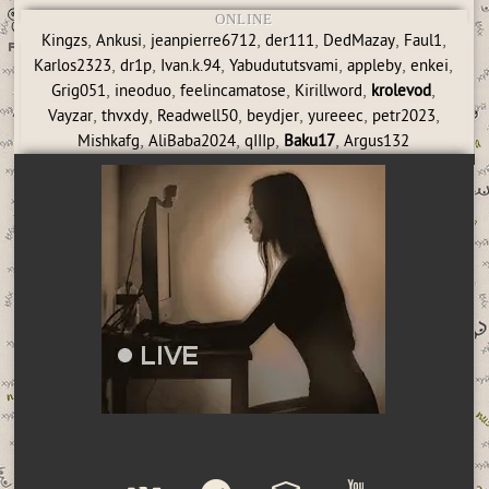
ONLINE
,
,
,
,
,
,
Kingzs
Ankusi
jeanpierre6712
der111
DedMazay
Faul1
,
,
,
,
,
,
Karlos2323
dr1p
Ivan.k.94
Yabudututsvami
appleby
enkei
,
,
,
,
,
Grig051
ineoduo
feelincamatose
Kirillword
krolevod
,
,
,
,
,
,
Vayzar
thvxdy
Readwell50
beydjer
yureeec
petr2023
,
,
,
,
Mishkafg
AliBaba2024
qIIIp
Baku17
Argus132