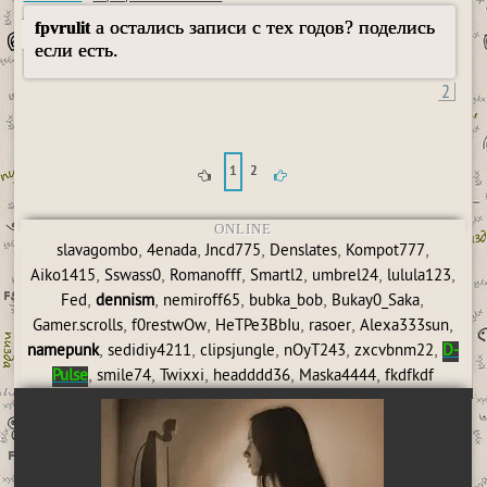
а остались записи с тех годов? поделись
fpvrulit
если есть.
2
1
2
ONLINE
,
,
,
,
,
slavagombo
4enada
Jncd775
Denslates
Kompot777
,
,
,
,
,
,
Aiko1415
Sswass0
Romanofff
Smartl2
umbrel24
lulula123
,
,
,
,
,
Fed
dennism
nemiroff65
bubka_bob
Bukay0_Saka
,
,
,
,
,
Gamer.scrolls
f0restwOw
HeTPe3BbIu
rasoer
Alexa333sun
,
,
,
,
,
namepunk
sedidiy4211
clipsjungle
nOyT243
zxcvbnm22
D-
,
,
,
,
,
Pulse
smile74
Twixxi
headddd36
Maska4444
fkdfkdf