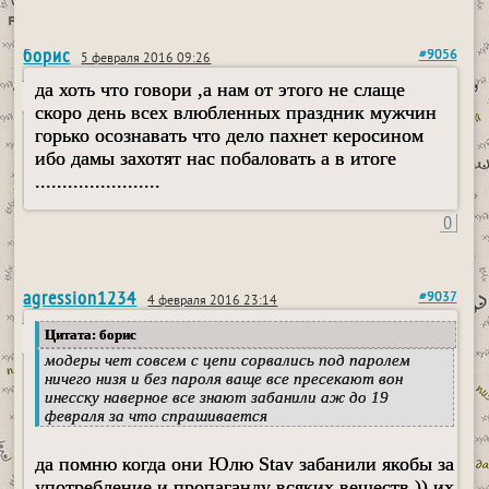
борис
#9056
5 февраля 2016 09:26
да хоть что говори ,а нам от этого не слаще
скоро день всех влюбленных праздник мужчин
горько осознавать что дело пахнет керосином
ибо дамы захотят нас побаловать а в итоге
.......................
0
agression1234
#9037
4 февраля 2016 23:14
Цитата: борис
модеры чет совсем с цепи сорвались под паролем
ничего низя и без пароля ваще все пресекают вон
инесску наверное все знают забанили аж до 19
февраля за что спрашивается
да помню когда они Юлю Stav забанили якобы за
употребление и пропаганду всяких веществ )) их