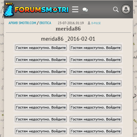
АРХИВ SMOTRI.COM
EROTICA
/
23-07-2016, 01:19
D-PULSE
merida86
merida86 _2016-02-01