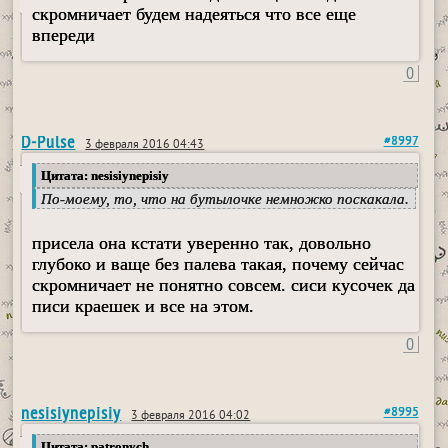
скромничает будем надеяться что все еще
впереди
0
D-Pulse
#8997
3 февраля 2016 04:43
Цитата: nesisiynepisiy
По-моему, то, что на бутылочке немножко поскакала.
присела она кстати уверенно так, довольно
глубоко и ваще без палева такая, почему сейчас
скромничает не понятно совсем. сиси кусочек да
писи краешек и все на этом.
0
nesisiynepisiy
#8995
3 февраля 2016 04:02
Цитата: patronych