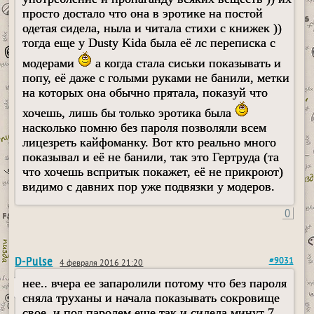
просто достало что она в эротике на постой
одетая сидела, ныла и читала стихи с книжек ))
тогда еще у Dusty Kida была её лс переписка с
модерами
а когда стала сиськи показывать и
попу, её даже с голыми руками не банили, метки
на которых она обычно прятала, показуй что
хочешь, лишь бы только эротика была
насколько помню без пароля позволяли всем
лицезреть кайфоманку. Вот кто реально много
показывал и её не банили, так это Гертруда (та
что хочешь вспритык покажет, её не прикроют)
видимо с давних пор уже подвязки у модеров.
0
D-Pulse
#9031
4 февраля 2016 21:20
нее.. вчера ее запаролили потому что без пароля
сняла труханы и начала показывать сокровище
свое, и под паролем еще так и сидела минут 7.