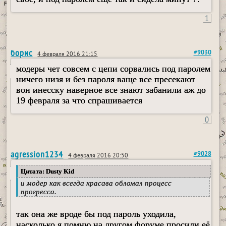
1
борис
#9030
4 февраля 2016 21:15
модеры чет совсем с цепи сорвались под паролем
ничего низя и без пароля ваще все пресекают
вон инесску наверное все знают забанили аж до
19 февраля за что спрашивается
0
agression1234
#9028
4 февраля 2016 20:50
Цитата: Dusty Kid
и модер как всегда красава обломал процесс
прогресса.
так она же вроде бы под пароль уходила,
насколько я помню на другом форуме просили её