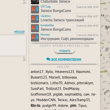
1
Chaturbate Записи
1971ag
3 августа 2026 13:16
Записи BongaCams
vladimir
3 августа 2026 10:57
Livacha Записи трансляций
timabo4ka
3 августа 2026 09:35
Записи BongaCams
#95559
Nirexes
1 августа 2026 05:14
Инструкции, Софт, рекомендации
ЛЕНТА АРХИВА SMOTRI.COM
открыть
1
все комментарии
ONLINE
,
,
,
,
anton17
Xyilo
Heavens123
Naomimi
,
,
,
Busset123
Marsell
bitkovasa
,
,
,
,
bizbizmaris
Litho70
Admos
piterskiym
,
,
,
SussFart
Trollzot23
DedMazay
,
,
,
,
Graffonion18
piglab
suqmaddiq
сам
ne-
,
,
,
,
yo
ModderCNN
Twixxi
AlexTramp35
,
,
,
,
,
Kto-to
pudge99
Askme
pim
Tipus