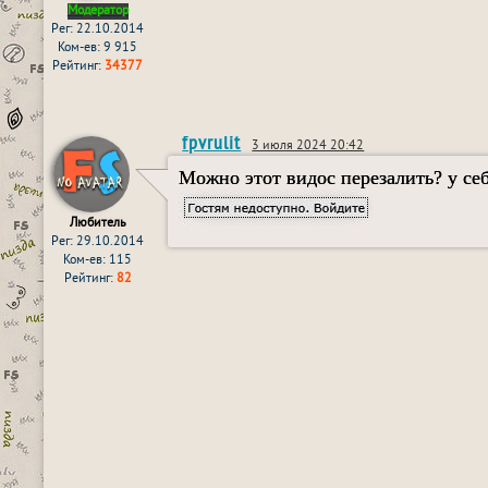
Модератор
Рег: 22.10.2014
Ком-ев: 9 915
Рейтинг:
34377
fpvrulit
3 июля 2024 20:42
Можно этот видос перезалить? у себ
Любитель
Рег: 29.10.2014
Ком-ев: 115
Рейтинг:
82