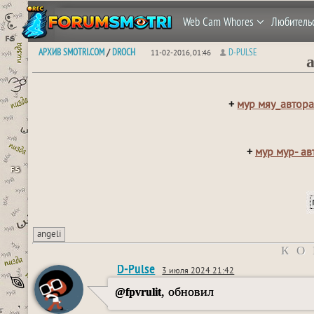
Web Cam Whores
Любитель
АРХИВ SMOTRI.COM
DROCH
D-PULSE
/
11-02-2016, 01:46
a
+
мур мяу_автора_
+
мур мур- ав
angeli
КО
D-Pulse
3 июля 2024 21:42
, обновил
@fpvrulit