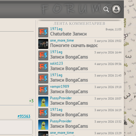
ЛЕНТА КОММЕНТАРИЕВ
1971ag
Вчера, 11:03
Chaturbate Записи
one_more_time
5 августа 2026 19:02
Помогите скачать видос
1971ag
5 августа 2026 16:44
Записи BongaCams
solit123
4 августа 2026 09:36
Записи BongaCams
1971ag
3 августа 2026 21:45
Записи BongaCams
vampir1989
3 августа 2026 19:18
Записи BongaCams
PussyProvider
3 августа 2026 18:07
+3
Записи BongaCams
1971ag
3 августа 2026 16:19
Записи BongaCams
#95563
PussyProvider
3 августа 2026 13:32
Записи BongaCams
one_more_time
3 августа 2026 13:29