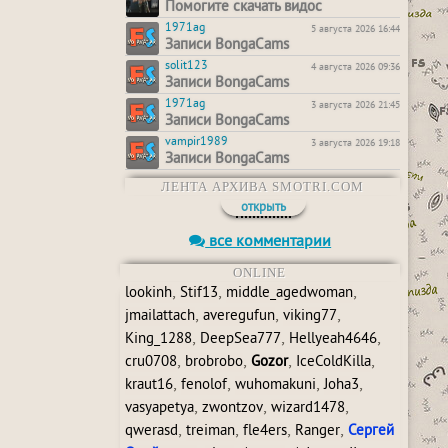
Помогите скачать видос
1971ag
5 августа 2026 16:44
Записи BongaCams
solit123
4 августа 2026 09:36
Записи BongaCams
1971ag
3 августа 2026 21:45
Записи BongaCams
vampir1989
3 августа 2026 19:18
Записи BongaCams
ЛЕНТА АРХИВА SMOTRI.COM
открыть
все комментарии
ONLINE
,
,
,
lookinh
Stif13
middle_agedwoman
,
,
,
jmailattach
averegufun
viking77
,
,
,
King_1288
DeepSea777
Hellyeah4646
,
,
,
,
cru0708
brobrobo
Gozor
IceColdKilla
,
,
,
,
kraut16
fenolof
wuhomakuni
Joha3
,
,
,
vasyapetya
zwontzov
wizard1478
,
,
,
,
qwerasd
treiman
fle4ers
Ranger
Сергей