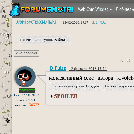
Web Cam Whores
Любитель
АРХИВ SMOTRI.COM
ПАРЫ
1971AG
/
12-02-2016, 13:17
k.volchonok1
КО
D-Pulse
12 февраля 2016 19:51
коллективный секс_ автора_ k.volch
Модератор
SPOILER
Рег: 22.10.2014
+
Ком-ев: 9 915
Рейтинг:
34377