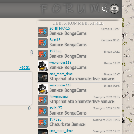
ЛЕНТА КОММЕНТАРИЕВ
20HITMAN15
Сегодня, 13:57
Записи BongaCams
Rain88
Сегодня, 00:21
Записи BongaCams
0
1971ag
Вчера, 19:32
Записи BongaCams
wowonder228
Вчера, 13:59
Записи BongaCams
#9201
one_more_time
Вчера, 10:47
Stripchat aka xhamsterlive записи
wowonder228
Вчера, 06:46
Записи BongaCams
Powpowpow
7 августа 2026 22:53
Stripchat aka xhamsterlive записи
0
solit123
7 августа 2026 21:58
Записи BongaCams
1971ag
6 августа 2026 11:03
Chaturbate Записи
one_more_time
5 августа 2026 19:02