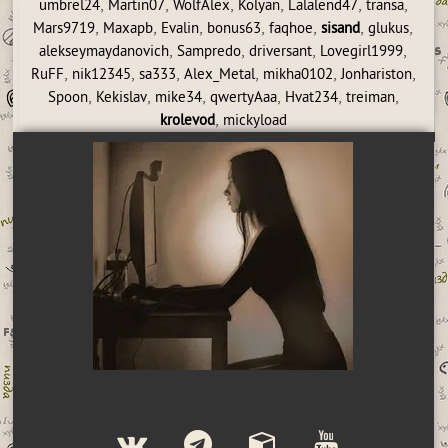
,
,
,
,
,
,
umbrel24
Martin07
WolfAlex
Kolyan
Lalalend47
transa
,
,
,
,
,
,
,
Mars9719
Maxapb
Evalin
bonus63
faqhoe
sisand
glukus
,
,
,
,
alekseymaydanovich
Sampredo
driversant
Lovegirl1999
,
,
,
,
,
,
RuFF
nik12345
sa333
Alex_Metal
mikha0102
Jonhariston
,
,
,
,
,
,
Spoon
Kekislav
mike34
qwertyAaa
Hvat234
treiman
,
krolevod
mickyload