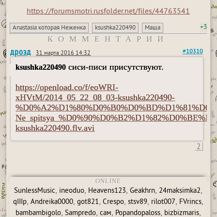
https://forumsmotri.rusfolder.net/files/44763541
+3
Anastasia которая Неженка
ksushka220490
Маша
КОММЕНТАРИИ
дрозд
#10310
31 марта 2016 14:32
сиси-писи присутствуют.
ksushka220490
https://openload.co/f/eoWRI-
xHVtM/2014_05_22_08_03-ksushka220490-
%D0%A2%D1%80%D0%B0%D0%BD%D1%81%D0%
Ne_spitsya_%D0%90%D0%B2%D1%82%D0%BE%D1
ksushka220490.flv.avi
2
ONLINE
,
,
,
,
,
SunlessMusic
ineoduo
Heavens123
Geakhrn
24maksimka2
,
,
,
,
,
,
,
qIIIp
Andreika0000
got821
Crespo
stsv89
rilot007
FVrincs
,
,
,
,
,
bambambigolo
Sampredo
сам
Popandopaloss
bizbizmaris