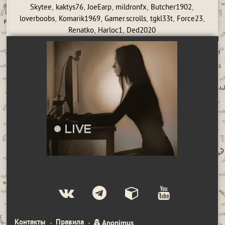
,
,
,
,
,
Skytee
kaktys76
JoeEarp
mildronfx
Butcher1902
,
,
,
,
,
loverboobs
Komarik1969
Gamer.scrolls
tgkl33t
Force23
,
,
Renatko
Harloc1
Ded2020
Контакты
Правила
Anonimus