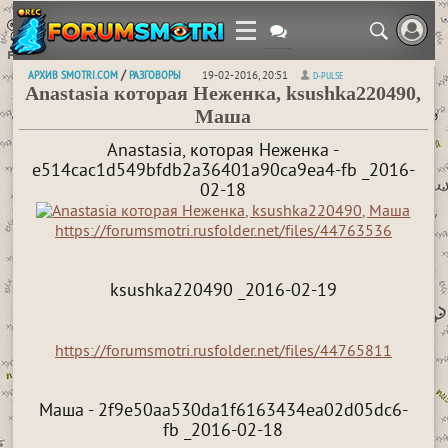
АРХИВ SMOTRI.COM
РАЗГОВОРЫ
/
19-02-2016, 20:51
D-PULSE
Anastasia которая Неженка, ksushka220490,
Маша
Anastasia, которая Неженка -
e514cac1d549bfdb2a36401a90ca9ea4-fb _2016-
02-18
https://forumsmotri.rusfolder.net/files/44763536
ksushka220490 _2016-02-19
https://forumsmotri.rusfolder.net/files/44765811
Маша - 2f9e50aa530da1f6163434ea02d05dc6-
fb _2016-02-18