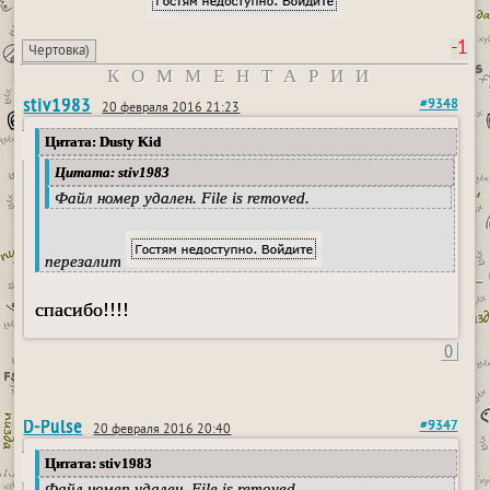
-1
Чертовка)
КОММЕНТАРИИ
stiv1983
#9348
20 февраля 2016 21:23
Цитата: Dusty Kid
Цитата: stiv1983
Файл номер удален. File is removed.
перезалит
спасибо!!!!
0
D-Pulse
#9347
20 февраля 2016 20:40
Цитата: stiv1983
Файл номер удален. File is removed.