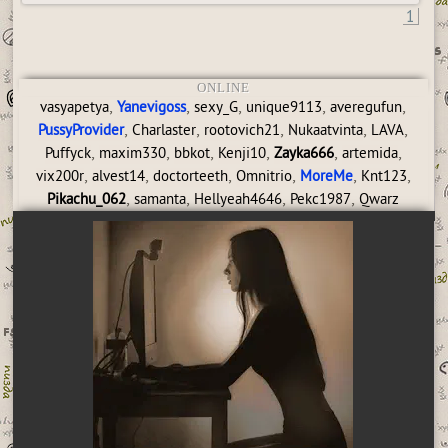
1
ONLINE
,
,
,
,
,
vasyapetya
Yanevigoss
sexy_G
unique9113
averegufun
,
,
,
,
,
PussyProvider
Charlaster
rootovich21
Nukaatvinta
LAVA
,
,
,
,
,
,
Puffyck
maxim330
bbkot
Kenji10
Zayka666
artemida
,
,
,
,
,
,
vix200r
alvest14
doctorteeth
Omnitrio
MoreMe
Knt123
,
,
,
,
Pikachu_062
samanta
Hellyeah4646
Pekc1987
Qwarz