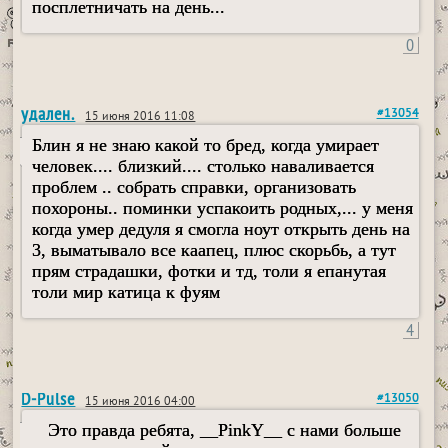
посплетничать на день...
0
удален.
#13054
15 июня 2016 11:08
Блин я не знаю какой то бред, когда умирает
человек.... близкий.... столько наваливается
проблем .. собрать справки, организовать
похороны.. поминки успакоить родных,... у меня
когда умер дедуля я смогла ноут открыть день на
3, выматывало все каапец, плюс скорьбь, а тут
прям страдашки, фотки и тд, толи я епанутая
толи мир катица к фуям
4
D-Pulse
#13050
15 июня 2016 04:00
Это правда ребята, __PinkY__ с нами больше