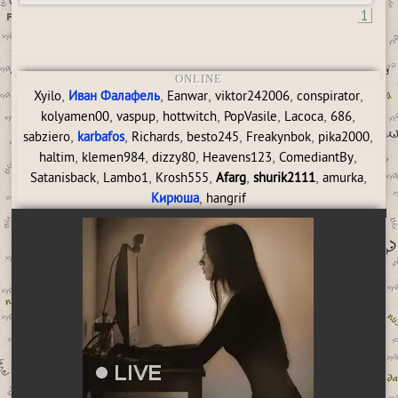
1
ONLINE
,
,
,
,
,
Xyilo
Иван Фалафель
Eanwar
viktor242006
conspirator
,
,
,
,
,
,
kolyamen00
vaspup
hottwitch
PopVasile
Lacoca
686
,
,
,
,
,
,
sabziero
karbafos
Richards
besto245
Freakynbok
pika2000
,
,
,
,
,
haltim
klemen984
dizzy80
Heavens123
ComediantBy
,
,
,
,
,
,
Satanisback
Lambo1
Krosh555
Afarg
shurik2111
amurka
,
Кирюша
hangrif