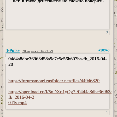
нет, в такое действительно сложно поверить.
2
D-Pulse
#10940
20 апреля 2016 21:59
04d4a8dbe36963d58a9c7c5e56b607ba-fb_2016-04-
20
https://forumsmotri.rusfolder.net/files/44946820
https://openload.co/f/5oDXo1yOg7I/04d4a8dbe36963d5
fb_2016-04-2
0.flv.mp4
1