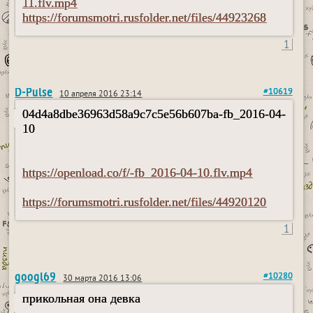
11.flv.mp4
https://forumsmotri.rusfolder.net/files/44923268
1
D-Pulse
#10619
10 апреля 2016 23:14
04d4a8dbe36963d58a9c7c5e56b607ba-fb_2016-04-
10
https://openload.co/f/-fb_2016-04-10.flv.mp4
https://forumsmotri.rusfolder.net/files/44920120
1
googl69
#10280
30 марта 2016 13:06
прикольная она девка