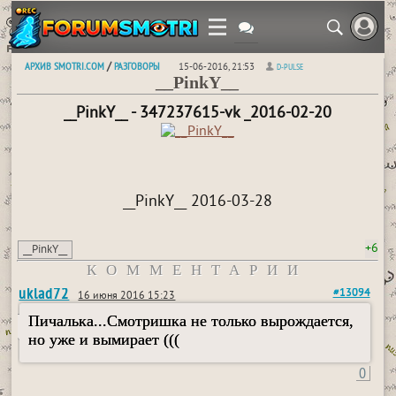
АРХИВ SMOTRI.COM
РАЗГОВОРЫ
/
15-06-2016, 21:53
D-PULSE
__PinkY__
__PinkY__ - 347237615-vk _2016-02-20
__PinkY__ 2016-03-28
+6
__PinkY__
КОММЕНТАРИИ
uklad72
#13094
16 июня 2016 15:23
Пичалька...Смотришка не только вырождается,
но уже и вымирает (((
0