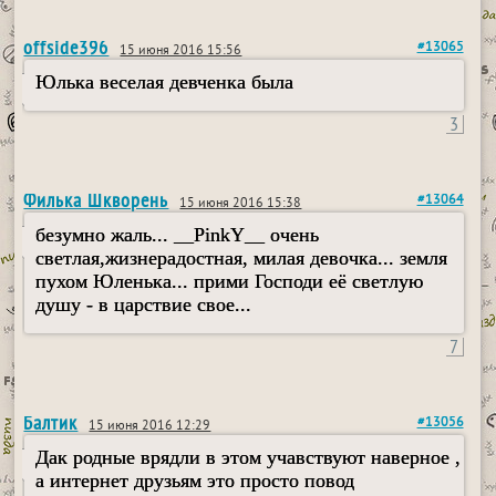
offside396
#13065
15 июня 2016 15:56
Юлька веселая девченка была
3
Филька Шкворень
#13064
15 июня 2016 15:38
безумно жаль... __PinkY__ очень
светлая,жизнерадостная, милая девочка... земля
пухом Юленька... прими Господи её светлую
душу - в царствие свое...
7
Балтик
#13056
15 июня 2016 12:29
Дак родные врядли в этом учавствуют наверное ,
а интернет друзьям это просто повод