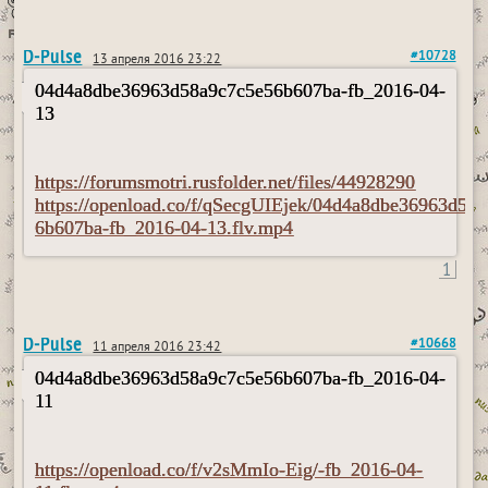
D-Pulse
#10728
13 апреля 2016 23:22
04d4a8dbe36963d58a9c7c5e56b607ba-fb_2016-04-
13
https://forumsmotri.rusfolder.net/files/44928290
https://openload.co/f/qSecgUIEjek/04d4a8dbe36963d58
6b607ba-fb_2016-04-13.flv.mp4
1
D-Pulse
#10668
11 апреля 2016 23:42
04d4a8dbe36963d58a9c7c5e56b607ba-fb_2016-04-
11
https://openload.co/f/v2sMmIo-Eig/-fb_2016-04-