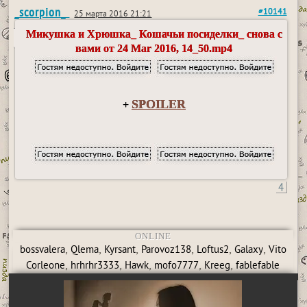
_scorpion_
#10141
25 марта 2016 21:21
Микушка и Хрюшка_ Кошачьи посиделки_ снова с
вами от 24 Mar 2016, 14_50.mp4
SPOILER
+
4
ONLINE
,
,
,
,
,
,
bossvalera
Qlema
Kyrsant
Parovoz138
Loftus2
Galaxy
Vito
,
,
,
,
,
Corleone
hrhrhr3333
Hawk
mofo7777
Kreeg
fablefable