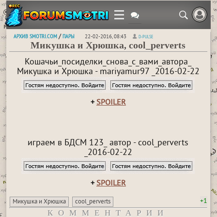
АРХИВ SMOTRI.COM
ПАРЫ
/
22-02-2016, 08:43
D-PULSE
Микушка и Хрюшка, cool_perverts
Кошачьи_посиделки_снова_с_вами_автора_
Микушка и Хрюшка - mariyamur97 _2016-02-22
+
SPOILER
играем в БДСМ 123_ автор - cool_perverts
_2016-02-22
+
SPOILER
+1
Микушка и Хрюшка
cool_perverts
КОММЕНТАРИИ