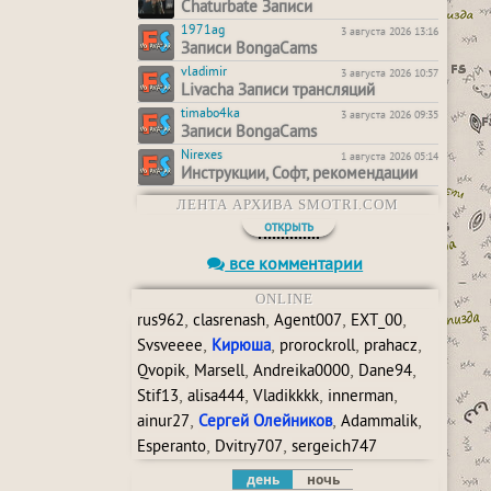
Chaturbate Записи
1971ag
3 августа 2026 13:16
Записи BongaCams
vladimir
3 августа 2026 10:57
Livacha Записи трансляций
timabo4ka
3 августа 2026 09:35
Записи BongaCams
Nirexes
1 августа 2026 05:14
Инструкции, Софт, рекомендации
ЛЕНТА АРХИВА SMOTRI.COM
открыть
все комментарии
ONLINE
,
,
,
,
rus962
clasrenash
Agent007
EXT_00
,
,
,
,
Svsveeee
Кирюша
prorockroll
prahacz
,
,
,
,
Qvopik
Marsell
Andreika0000
Dane94
,
,
,
,
Stif13
alisa444
Vladikkkk
innerman
,
,
,
ainur27
Сергей Олейников
Adammalik
,
,
Esperanto
Dvitry707
sergeich747
день
ночь