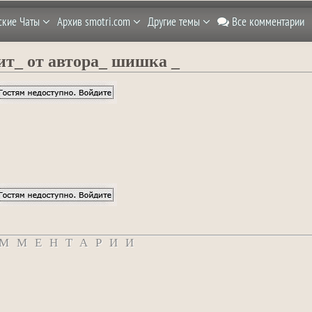
ские Чаты
Архив smotri.com
Другие темы
Все комментарии
ит_ от автора_ шишка _
ММЕНТАРИИ