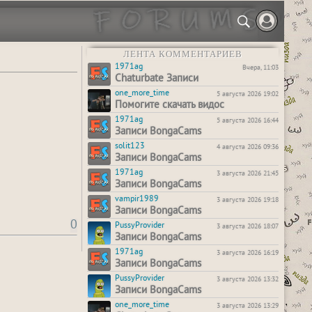
ЛЕНТА КОММЕНТАРИЕВ
1971ag
Вчера, 11:03
Chaturbate Записи
one_more_time
5 августа 2026 19:02
Помогите скачать видос
1971ag
5 августа 2026 16:44
Записи BongaCams
solit123
4 августа 2026 09:36
Записи BongaCams
1971ag
3 августа 2026 21:45
Записи BongaCams
vampir1989
3 августа 2026 19:18
Записи BongaCams
0
PussyProvider
3 августа 2026 18:07
Записи BongaCams
1971ag
3 августа 2026 16:19
Записи BongaCams
PussyProvider
3 августа 2026 13:32
Записи BongaCams
one_more_time
3 августа 2026 13:29