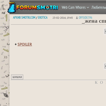
Web Cam Whores
Любитель
АРХИВ SMOTRI.COM
EROTICA
OFFSIDE396
/
23-02-2016, 19:45
_жена сп
+
SPOILER
шишка
КО