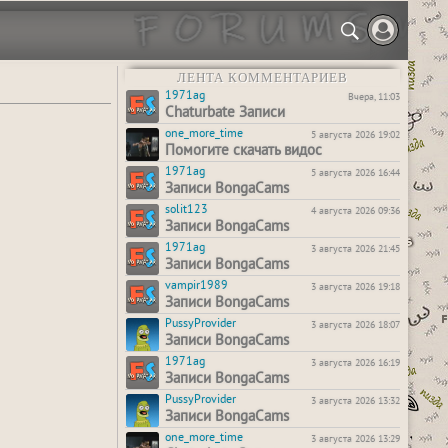
ЛЕНТА КОММЕНТАРИЕВ
1971ag
Вчера, 11:03
Chaturbate Записи
one_more_time
5 августа 2026 19:02
Помогите скачать видос
1971ag
5 августа 2026 16:44
Записи BongaCams
solit123
4 августа 2026 09:36
Записи BongaCams
1971ag
3 августа 2026 21:45
Записи BongaCams
vampir1989
3 августа 2026 19:18
Записи BongaCams
PussyProvider
3 августа 2026 18:07
Записи BongaCams
1971ag
3 августа 2026 16:19
Записи BongaCams
PussyProvider
3 августа 2026 13:32
Записи BongaCams
one_more_time
3 августа 2026 13:29