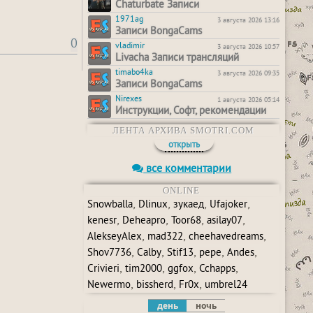
Chaturbate Записи
1971ag
3 августа 2026 13:16
Записи BongaCams
0
vladimir
3 августа 2026 10:57
Livacha Записи трансляций
timabo4ka
3 августа 2026 09:35
Записи BongaCams
Nirexes
1 августа 2026 05:14
Инструкции, Софт, рекомендации
ЛЕНТА АРХИВА SMOTRI.COM
открыть
все комментарии
ONLINE
,
,
,
,
Snowballa
Dlinux
зукаед
Ufajoker
,
,
,
,
kenesr
Deheapro
Toor68
asilay07
,
,
,
AlekseyAlex
mad322
cheehavedreams
,
,
,
,
,
Shov7736
Calby
Stif13
pepe
Andes
,
,
,
,
Crivieri
tim2000
ggfox
Cchapps
,
,
,
Newermo
bissherd
Fr0x
umbrel24
день
ночь