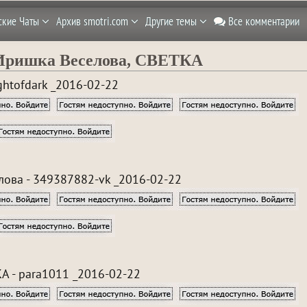
ские Чаты
Архив smotri.com
Другие темы
Все комментарии
, Иришка Веселова, СВЕТКА
ightofdark _2016-02-22
ова - 349387882-vk _2016-02-22
А - para1011 _2016-02-22