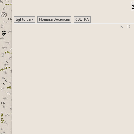
lightofdark
Иришка Веселова
СВЕТКА
КО