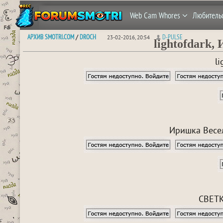
Web Cam Whores
Любитель
АРХИВ SMOTRI.COM
DROCH
D-PULSE
/
23-02-2016, 20:54
lightofdark
l
Иришка Весел
СВЕТК