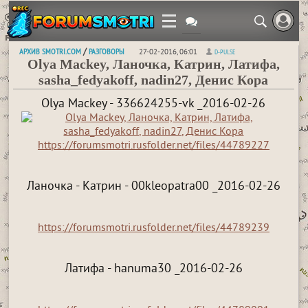
АРХИВ SMOTRI.COM
РАЗГОВОРЫ
/
27-02-2016, 06:01
D-PULSE
Olya Mackey, Ланочка, Катрин, Латифа,
sasha_fedyakoff, nadin27, Денис Кора
Olya Mackey - 336624255-vk _2016-02-26
https://forumsmotri.rusfolder.net/files/44789227
Ланочка - Катрин - 00kleopatra00 _2016-02-26
https://forumsmotri.rusfolder.net/files/44789239
Латифа - hanuma30 _2016-02-26