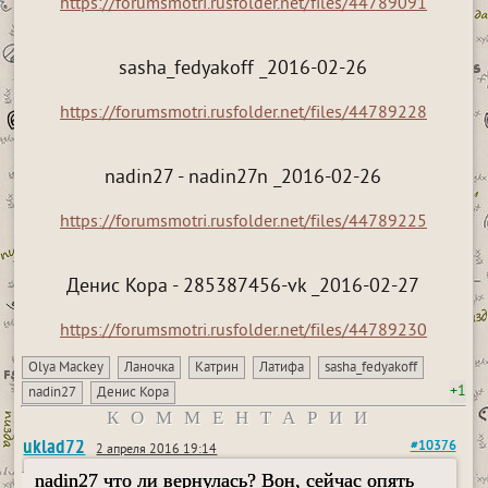
https://forumsmotri.rusfolder.net/files/44789091
sasha_fedyakoff _2016-02-26
https://forumsmotri.rusfolder.net/files/44789228
nadin27 - nadin27n _2016-02-26
https://forumsmotri.rusfolder.net/files/44789225
Денис Кора - 285387456-vk _2016-02-27
https://forumsmotri.rusfolder.net/files/44789230
Olya Mackey
Ланочка
Катрин
Латифа
sasha_fedyakoff
+1
nadin27
Денис Кора
КОММЕНТАРИИ
uklad72
#10376
2 апреля 2016 19:14
nadin27 что ли вернулась? Вон, сейчас опять