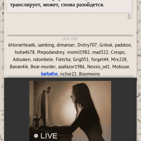
транслирует, может, снова разойдется.
0
ONLINE
,
,
,
,
,
,
6HorseHead6
samking
dimanser
Dvitry707
Gribok
padatoo
,
,
,
,
,
huha4678
Prepodandrey
vromil1982
mad322
Crespo
,
,
,
,
,
,
Adouken
ndombele
Fletcha
Grig051
forget44
Mrx228
,
,
,
,
,
Banan4ik
Bear-murder
asafazor1986
Nexsis_od1
Mobiuse
,
,
karbafos
richie22
Boomwins