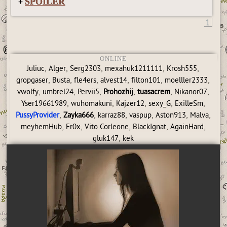
SPOILER
+
1
ONLINE
,
,
,
,
,
Juliuc
Alger
Serg2303
mexahuk1211111
Krosh555
,
,
,
,
,
,
gropgaser
Busta
fle4ers
alvest14
filton101
moelller2333
,
,
,
,
,
,
vwolfy
umbrel24
Pervii5
Prohozhij
tuasacrem
Nikanor07
,
,
,
,
,
Yser19661989
wuhomakuni
Kajzer12
sexy_G
ExilleSm
,
,
,
,
,
,
PussyProvider
Zayka666
karraz88
vaspup
Aston913
Malva
,
,
,
,
,
meyhemHub
Fr0x
Vito Corleone
BlackIgnat
AgainHard
,
gluk147
kek