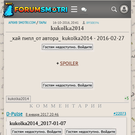
АРХИВ SMOTRI.COM
ПАРЫ
/
16-10-2016, 20:41
OFFSIDE396
kukolka2014
_хай пипл_от автора_ kukolka2014 - 2016-02-27
+
SPOILER
+5
kukolka2014
КОММЕНТАРИИ
D-Pulse
#22073
8 января 2017 20:46
kukolka2014_2017-01-07