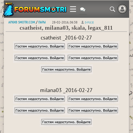
АРХИВ SMOTRI.COM
ПАРЫ
/
28-02-2016, 06:38
D-PULSE
csatheist, milana03, skala, legax_811
csatheist _2016-02-27
milana03 _2016-02-27