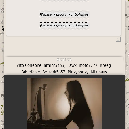
1
ONLINE
,
,
,
,
,
Vito Corleone
hrhrhr3333
Hawk
mofo7777
Kreeg
,
,
,
fablefable
Berserk5657
Pinkyponky
Mikinaus