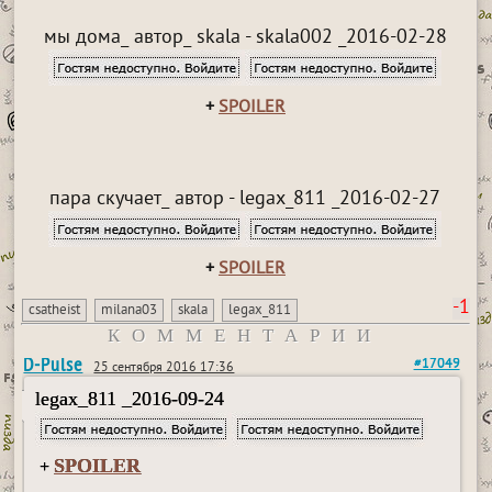
мы дома_ автор_ skala - skala002 _2016-02-28
+
SPOILER
пара скучает_ автор - legax_811 _2016-02-27
+
SPOILER
-1
csatheist
milana03
skala
legax_811
КОММЕНТАРИИ
D-Pulse
#17049
25 сентября 2016 17:36
legax_811 _2016-09-24
SPOILER
+