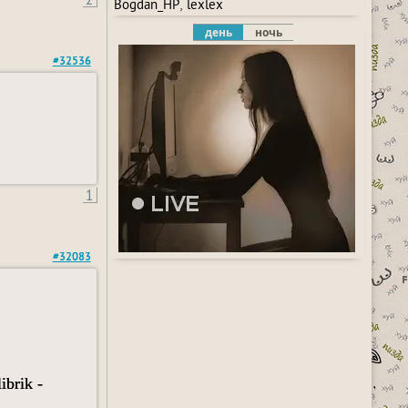
,
Bogdan_HP
lexlex
день
ночь
#32536
1
#32083
ibrik -