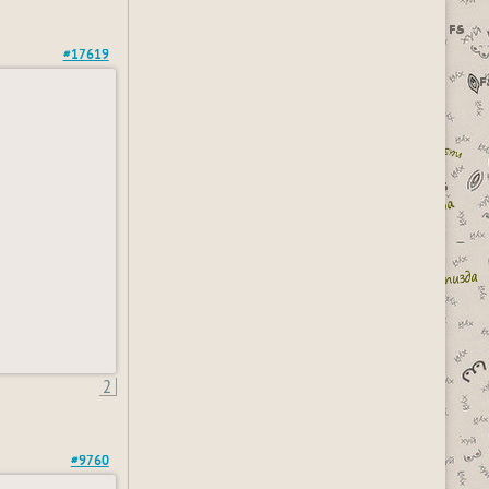
#17619
2
#9760