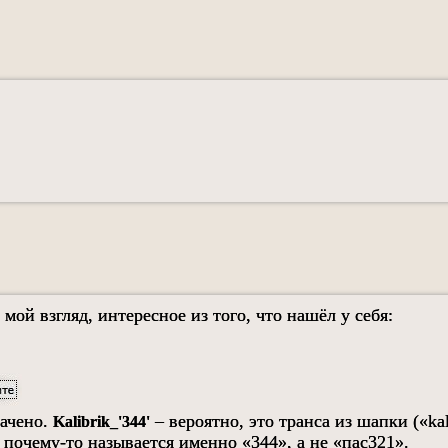
 мой взгляд, интересное из того, что нашёл у себя:
рачено.
– вероятно, это транса из шапки («kal
Kalibrik_'344'
а почему-то называется именно «344», а не «пас321».