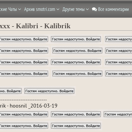
ские Чаты
Архив smotri.com
Другие темы
Все комментарии
xxx - Kalibri - Kalibrik
---------------------------
brik - hoosnil _2016-03-19