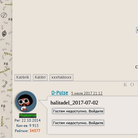
с
Kalibrik
Kalibri
xxxhalkxxx
КО
D-Pulse
5 июля 2017 21:12
halitadel_2017-07-02
Модератор
Рег: 22.10.2014
Ком-ев: 9 915
Рейтинг:
34377