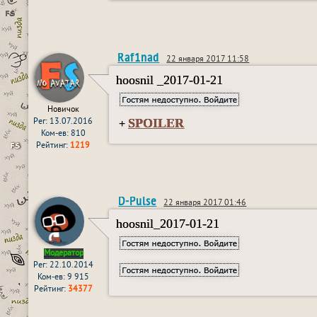
Raf1nad
22 января 2017 11:58
hoosnil _2017-01-21
Новичок
SPOILER
Рег: 13.07.2016
+
Ком-ев: 810
Рейтинг:
1219
D-Pulse
22 января 2017 01:46
hoosnil_2017-01-21
Модератор
Рег: 22.10.2014
Ком-ев: 9 915
Рейтинг:
34377