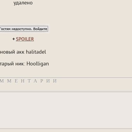
удалено
+
SPOILER
новый акк halitadel
тарый ник: Hoolligan
ММЕНТАРИИ