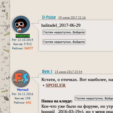
D-Pulse
29 июня 2017 22:16
halitadel_2017-06-29
Модератор
Рег: 22.10.2014
Ком-ев: 9 915
Рейтинг:
34377
Bym I
23 июня 2017 23:54
Кстати, о птичках. Вот наиболее, на
SPOILER
+
Местный
Рег: 26.11.2016
Ком-ев: 198
Папка на клоуде:
Рейтинг:
641
Кое-что уже было на форуме, но ут
hoosnil _2016-03-19»), но у меня он