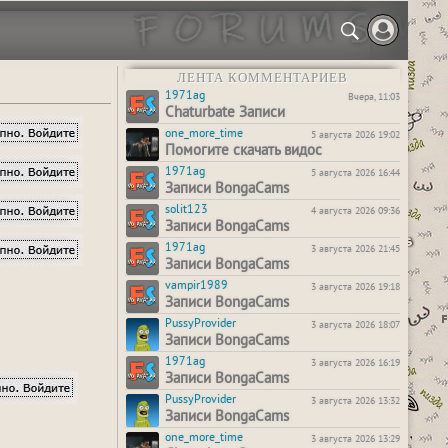
ЛЕНТА КОММЕНТАРИЕВ
1971ag
Вчера, 11:03
Chaturbate Записи
one_more_time
5 августа 2026 19:02
Помогите скачать видос
1971ag
5 августа 2026 16:44
Записи BongaCams
solit123
4 августа 2026 09:36
Записи BongaCams
1971ag
3 августа 2026 21:45
Записи BongaCams
vampir1989
3 августа 2026 19:18
Записи BongaCams
PussyProvider
3 августа 2026 18:07
Записи BongaCams
1971ag
3 августа 2026 16:19
Записи BongaCams
PussyProvider
3 августа 2026 13:32
Записи BongaCams
one_more_time
3 августа 2026 13:29