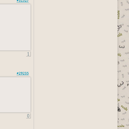
#31527
1
#29235
0