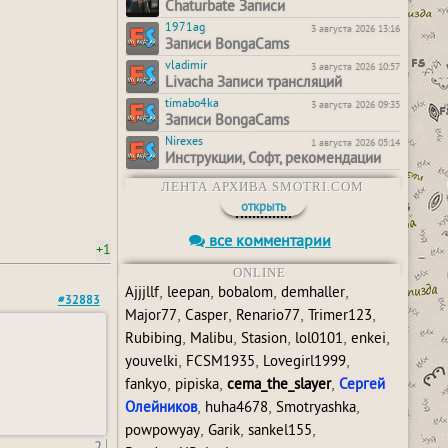
Chaturbate Записи
1971ag
3 августа 2026 13:16
Записи BongaCams
vladimir
3 августа 2026 10:57
Livacha Записи трансляций
timabo4ka
3 августа 2026 09:35
Записи BongaCams
Nirexes
1 августа 2026 05:14
Инструкции, Софт, рекомендации
ЛЕНТА АРХИВА SMOTRI.COM
открыть
все комментарии
+1
ONLINE
,
,
,
,
Ajjjllf
leepan
bobalom
demhaller
#32883
,
,
,
,
Major77
Casper
Renario77
Trimer123
,
,
,
,
,
Rubibing
Malibu
Stasion
lol0101
enkei
,
,
,
youvelki
FCSM1935
Lovegirl1999
,
,
,
fankyo
pipiska
cema_the_slayer
Сергей
,
,
,
Олейников
huha4678
Smotryashka
,
,
,
powpowyay
Garik
sankel155
2