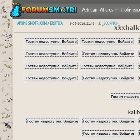
Web Cam Whores
Любитель
АРХИВ SMOTRI.COM
EROTICA
_SCORPION_
/
5-03-2016, 21:46
xxxhalk
kali