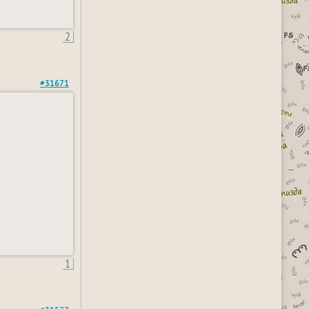
2
#31671
1