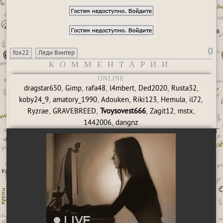
0
fox22
Леди Винтер
КОММЕНТАРИИ
ONLINE
,
,
,
,
,
,
dragstar650
Gimp
rafa48
l4mbert
Ded2020
Rusta32
,
,
,
,
,
,
koby24_9
amatory_1990
Adouken
Riki123
Hemula
il72
,
,
,
,
,
Ryzrae
GRAVEBREED
Tvoysovest666
Zagit12
mstx
,
1442006
dangnz