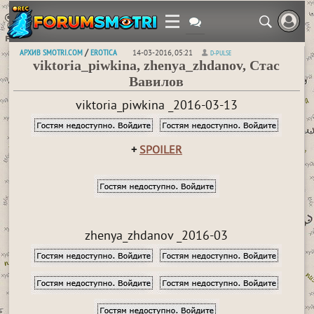
АРХИВ SMOTRI.COM
EROTICA
/
14-03-2016, 05:21
D-PULSE
viktoria_piwkina, zhenya_zhdanov, Стас
Вавилов
viktoria_piwkina _2016-03-13
+
SPOILER
zhenya_zhdanov _2016-03