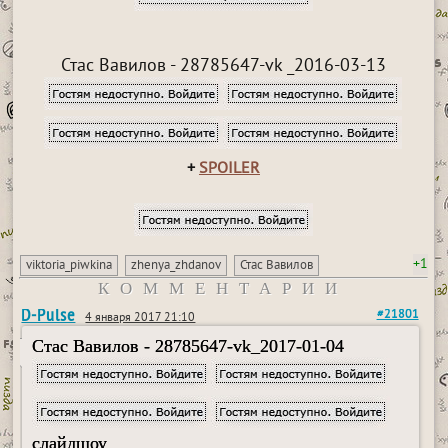
Стас Вавилов - 28785647-vk _2016-03-13
+
SPOILER
+1
viktoria_piwkina
zhenya_zhdanov
Стас Вавилов
КОММЕНТАРИИ
D-Pulse
#21801
4 января 2017 21:10
Стас Вавилов - 28785647-vk_2017-01-04
слайдшоу