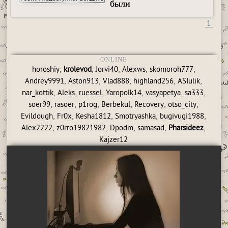
были
1
ONLINE
,
,
,
,
,
horoshiy
krolevod
Jorvi40
Alexws
skomoroh777
,
,
,
,
,
Andrey9991
Aston913
Vlad888
highland256
ASIulik
,
,
,
,
,
,
nar_kottik
Aleks
ruessel
Yaropolk14
vasyapetya
sa333
,
,
,
,
,
,
soer99
rasoer
p1rog
Berbekul
Recovery
otso_city
,
,
,
,
,
Evildough
Fr0x
Kesha1812
Smotryashka
bugivugi1988
,
,
,
,
,
Alex2222
z0rro19821982
Dpodm
samasad
Pharsideez
Kajzer12