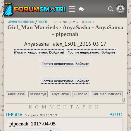
АРХИВ SMOTRI.COM
DROCH
/
17-03-2016, 02:05
D-PULSE
Girl_Man Marrieds - AnyaSasha - AnyaSanya
- pipecnah
AnyaSasha - alex_1301 _2016-03-17
AnyaSasha
sashaanya
AnyaSanya
G and M
Girl_Man Marrieds
0
КОММЕНТАРИИ
D-Pulse
#27113
5 апреля 2017 19:19
pipecnah_2017-04-05