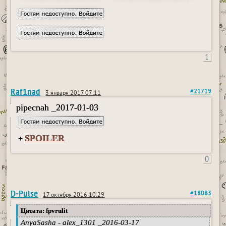
1
Raf1nad
#21719
3 января 2017 07:11
pipecnah _2017-01-03
SPOILER
+
0
D-Pulse
#18083
17 октября 2016 10:29
Цитата: fpvrulit
AnyaSasha - alex_1301 _2016-03-17