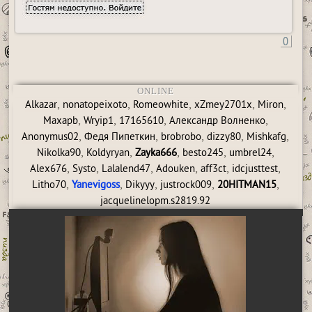
0
ONLINE
,
,
,
,
,
Alkazar
nonatopeixoto
Romeowhite
xZmey2701x
Miron
,
,
,
,
Maxapb
Wryip1
17165610
Александр Волненко
,
,
,
,
,
Anonymus02
Федя Пипеткин
brobrobo
dizzy80
Mishkafg
,
,
,
,
,
Nikolka90
Koldyryan
Zayka666
besto245
umbrel24
,
,
,
,
,
,
Alex676
Systo
Lalalend47
Adouken
aff3ct
idcjusttest
,
,
,
,
,
Litho70
Yanevigoss
Dikyyy
justrock009
20HITMAN15
jacquelinelopm.s2819.92