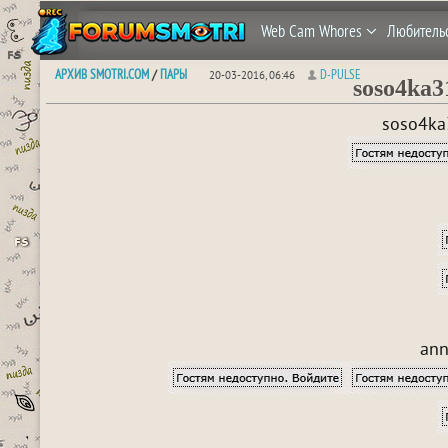
Web Cam Whores
Любитель
АРХИВ SMOTRI.COM
ПАРЫ
D-PULSE
/
20-03-2016, 06:46
soso4ka3
soso4ka
ann