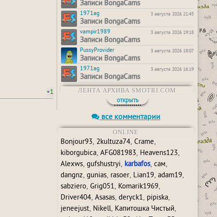
Записи BongaCams
1971ag
3 августа 2026 21:45
Записи BongaCams
vampir1989
3 августа 2026 19:18
Записи BongaCams
PussyProvider
3 августа 2026 18:07
Записи BongaCams
1971ag
3 августа 2026 16:19
Записи BongaCams
ЛЕНТА АРХИВА SMOTRI.COM
+1
открыть
все комментарии
ONLINE
,
,
,
Bonjour93
2kultuza74
Crame
,
,
,
kiborgubica
AFG081983
Heavens123
,
,
,
,
Alexws
gufshustryi
karbafos
сам
,
,
,
,
,
dangnz
gunias
rasoer
Lian19
adam19
,
,
,
sabziero
Grig051
Komarik1969
,
,
,
,
Driver404
Asasas
deryck1
pipiska
,
,
,
jeneejust
Nikell
Капитошка Чистый