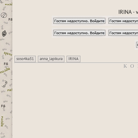
IRINA -
soso4ka31
anna_lapikura
IRINA
КО