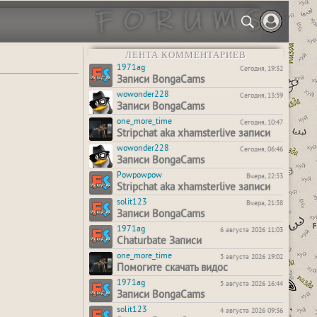
ЛЕНТА КОММЕНТАРИЕВ
1971ag
Сегодня, 19:32
Записи BongaCams
wowonder228
Сегодня, 13:59
Записи BongaCams
one_more_time
Сегодня, 10:47
Stripchat aka xhamsterlive записи
wowonder228
Сегодня, 06:46
Записи BongaCams
Powpowpow
Вчера, 22:53
Stripchat aka xhamsterlive записи
solit123
Вчера, 21:58
Записи BongaCams
1971ag
6 августа 2026 11:03
Chaturbate Записи
one_more_time
5 августа 2026 19:02
Помогите скачать видос
1971ag
5 августа 2026 16:44
Записи BongaCams
solit123
4 августа 2026 09:36