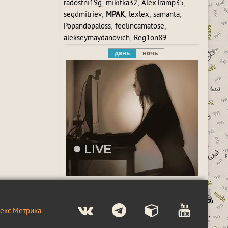
,
,
,
radostni19g
mikitka32
AlexTramp35
,
,
,
,
segdmitriev
MPAK
lexlex
samanta
,
,
Popandopaloss
feelincamatose
,
alekseymaydanovich
Reg1on89
день
ночь