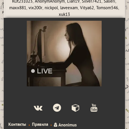
,
,
,
,
,
KOt231023
AnonymAnonym
Lian19
Silver7421
Salieri
,
,
,
,
,
,
maxx881
vix200r
nickpol
laveexam
Vitya62
Tomsom546
xuk13
Контакты
Правила
Anonimus