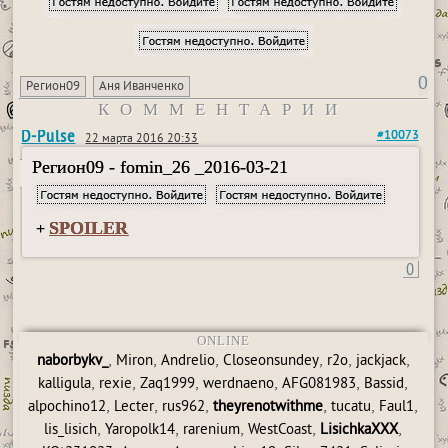
0
Регион09
Аня Иванченко
КОММЕНТАРИИ
D-Pulse
#10073
22 марта 2016 20:33
Регион09 - fomin_26 _2016-03-21
SPOILER
+
0
ONLINE
,
,
,
,
,
,
naborbykv_
Miron
Andrelio
Closeonsundey
r2o
jackjack
,
,
,
,
,
,
kalligula
rexie
Zaq1999
werdnaeno
AFG081983
Bassid
,
,
,
,
,
,
alpochino12
Lecter
rus962
theyrenotwithme
tucatu
Faul1
,
,
,
,
,
lis_lisich
Yaropolk14
rarenium
WestCoast
LisichkaXXX