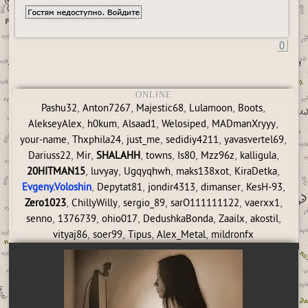
0
ONLINE
,
,
,
,
,
Pashu32
Anton7267
Majestic68
Lulamoon
Boots
,
,
,
,
,
AlekseyAlex
h0kum
Alsaad1
Welosiped
MADmanXryyy
,
,
,
,
,
your-name
Thxphila24
just_me
sedidiy4211
yavasvertel69
,
,
,
,
,
,
,
Dariuss22
Mir
SHALAHH
towns
Is80
Mzz96z
kalligula
,
,
,
,
,
20HITMAN15
luvyay
Ugqyqhwh
maks138xot
KiraDetka
,
,
,
,
,
Evgeny.Voloshin
Depytat81
jondir4313
dimanser
KesH-93
,
,
,
,
,
Zero1023
ChillyWilly
sergio_89
sarO111111122
vaerxx1
,
,
,
,
,
,
senno
1376739
ohio017
DedushkaBonda
Zaailx
akostil
,
,
,
,
vityaj86
soer99
Tipus
Alex_Metal
mildronfx