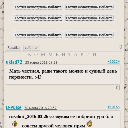
0
Rusalka
cafeman
КОММЕНТАРИИ
uklad72
#10224
28 марта 2016 09:23
Мать честная, ради такого можно и судный день
перенести. :-D
0
D-Pulse
#10163
26 марта 2016 20:52
ее побрили ура бля
rusalmi _2016-03-26 со звуком
совсем другой человек прям