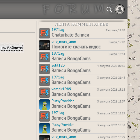
ЛЕНТА КОММЕНТАРИЕВ
1971ag
Сегодня, 11:03
Chaturbate Записи
one_more_time
Вчера, 19:02
Помогите скачать видос
1971ag
Вчера, 16:44
Записи BongaCams
solit123
4 августа 2026 09:36
Записи BongaCams
1971ag
3 августа 2026 21:45
Записи BongaCams
vampir1989
3 августа 2026 19:18
Записи BongaCams
PussyProvider
3 августа 2026 18:07
Записи BongaCams
1971ag
3 августа 2026 16:19
Записи BongaCams
PussyProvider
3 августа 2026 13:32
Записи BongaCams
one_more_time
3 августа 2026 13:29