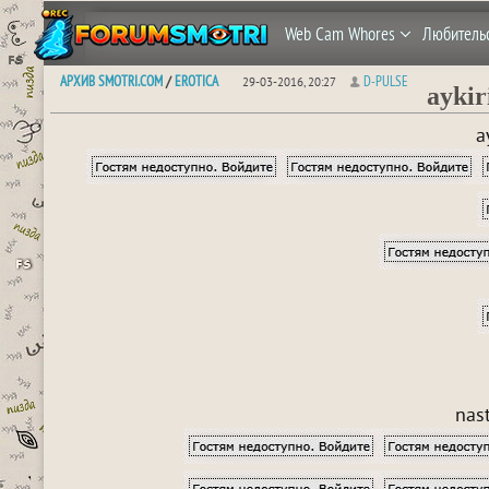
Web Cam Whores
Любитель
АРХИВ SMOTRI.COM
EROTICA
D-PULSE
/
29-03-2016, 20:27
aykir
a
nas