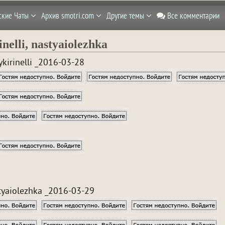
ские Чаты
Архив smotri.com
Другие темы
Все комментарии
inelli, nastyaiolezhka
ykirinelli _2016-03-28
tyaiolezhka _2016-03-29