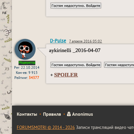
D-Pulse
7 апреля 2016 05:02
aykirinelli _2016-04-07
Модератор
Рег: 22.10.2014
Ком-ев: 9 915
SPOILER
+
Рейтинг:
34377
Контакты
Правила
Anonimus
FORUMSMOTRI © 2014 - 2026
Записи трансляций видео чат