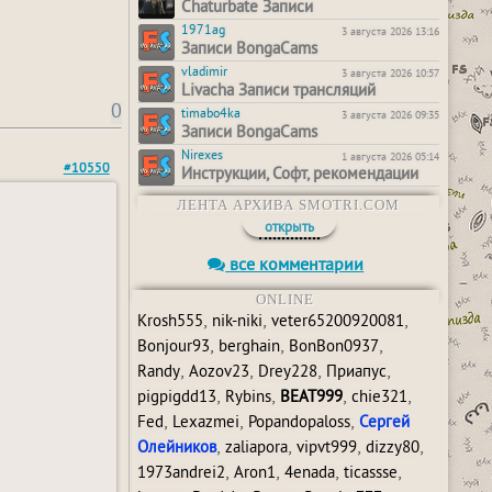
Chaturbate Записи
1971ag
3 августа 2026 13:16
Записи BongaCams
vladimir
3 августа 2026 10:57
Livacha Записи трансляций
0
timabo4ka
3 августа 2026 09:35
Записи BongaCams
Nirexes
1 августа 2026 05:14
#10550
Инструкции, Софт, рекомендации
ЛЕНТА АРХИВА SMOTRI.COM
открыть
все комментарии
ONLINE
,
,
,
Krosh555
nik-niki
veter65200920081
,
,
,
Bonjour93
berghain
BonBon0937
,
,
,
,
Randy
Aozov23
Drey228
Приапус
,
,
,
,
pigpigdd13
Rybins
BEAT999
сhie321
,
,
,
Fed
Lexazmei
Popandopaloss
Сергей
,
,
,
,
Олейников
zaliapora
vipvt999
dizzy80
,
,
,
,
1973andrei2
Aron1
4enada
ticassse