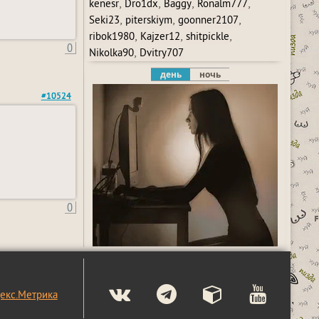
,
,
,
,
kenesr
Dro1dx
Baggy
Ronalm777
,
,
,
Seki23
piterskiym
goonner2107
,
,
,
ribok1980
Kajzer12
shitpickle
0
,
Nikolka90
Dvitry707
день
ночь
#10524
0