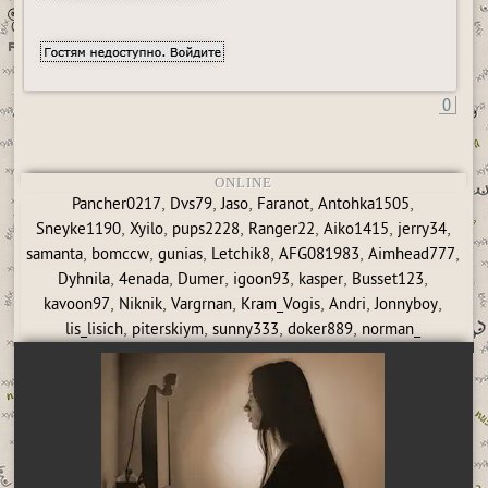
0
ONLINE
,
,
,
,
,
Pancher0217
Dvs79
Jaso
Faranot
Antohka1505
,
,
,
,
,
,
Sneyke1190
Xyilo
pups2228
Ranger22
Aiko1415
jerry34
,
,
,
,
,
,
samanta
bomccw
gunias
Letchik8
AFG081983
Aimhead777
,
,
,
,
,
,
Dyhnila
4enada
Dumer
igoon93
kasper
Busset123
,
,
,
,
,
,
kavoon97
Niknik
Vargrnan
Kram_Vogis
Andri
Jonnyboy
,
,
,
,
lis_lisich
piterskiym
sunny333
doker889
norman_