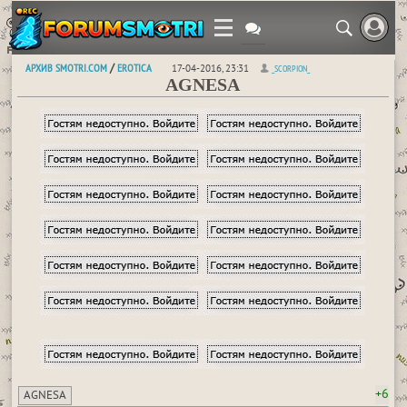
АРХИВ SMOTRI.COM
EROTICA
/
17-04-2016, 23:31
_SCORPION_
AGNESA
+6
AGNESA