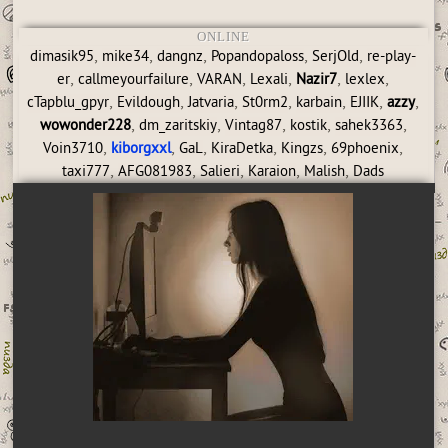
ONLINE
,
,
,
,
,
dimasik95
mike34
dangnz
Popandopaloss
SerjOld
re-play-
,
,
,
,
,
,
er
callmeyourfailure
VARAN
Lexali
Nazir7
lexlex
,
,
,
,
,
,
,
cTapblu_gpyr
Evildough
Jatvaria
St0rm2
karbain
EJIIK
azzy
,
,
,
,
,
wowonder228
dm_zaritskiy
Vintag87
kostik
sahek3363
,
,
,
,
,
,
Voin3710
kiborgxxl
GaL
KiraDetka
Kingzs
69phoenix
,
,
,
,
,
taxi777
AFG081983
Salieri
Karaion
Malish
Dads