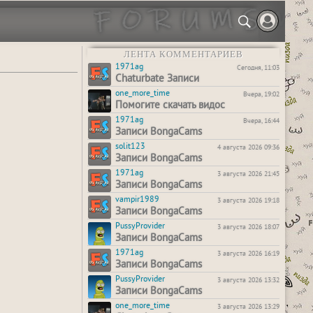
ЛЕНТА КОММЕНТАРИЕВ
1971ag
Сегодня, 11:03
Chaturbate Записи
one_more_time
Вчера, 19:02
Помогите скачать видос
1971ag
Вчера, 16:44
Записи BongaCams
solit123
4 августа 2026 09:36
Записи BongaCams
1971ag
3 августа 2026 21:45
Записи BongaCams
vampir1989
3 августа 2026 19:18
Записи BongaCams
PussyProvider
3 августа 2026 18:07
Записи BongaCams
1971ag
3 августа 2026 16:19
Записи BongaCams
PussyProvider
3 августа 2026 13:32
Записи BongaCams
one_more_time
3 августа 2026 13:29