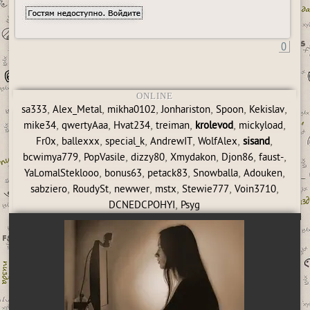
0
ONLINE
,
,
,
,
,
,
sa333
Alex_Metal
mikha0102
Jonhariston
Spoon
Kekislav
,
,
,
,
,
,
mike34
qwertyAaa
Hvat234
treiman
krolevod
mickyload
,
,
,
,
,
,
Fr0x
ballexxx
special_k
AndrewIT
WolfAlex
sisand
,
,
,
,
,
,
bcwimya779
PopVasile
dizzy80
Xmydakon
Djon86
faust-
,
,
,
,
,
YaLomalSteklooo
bonus63
petack83
Snowballa
Adouken
,
,
,
,
,
,
sabziero
RoudySt
newwer
mstx
Stewie777
Voin3710
,
DCNEDCPOHYI
Psyg