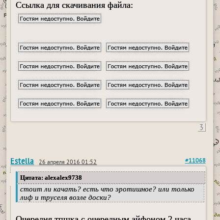
Ссылка для скачивания файла:
3
Estella
#11068
26 апреля 2016 01:52
Цитата: alexalex9738
стоит ли качать? есть что эротишное? или только
лиф и труселя возле доски?
Очередня тпшка с очередным айфоном 2 часа