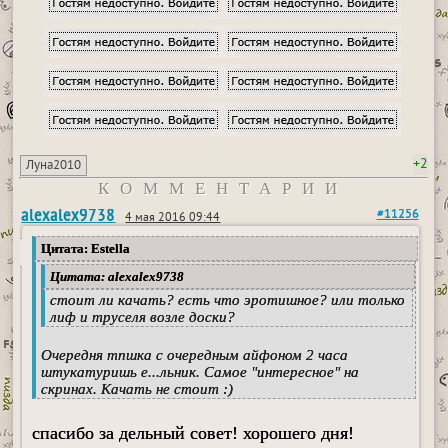
+2
Луна2010
КОММЕНТАРИИ
alexalex9738
#11256
4 мая 2016 09:44
Цитата: Estella
Цитата: alexalex9738
стоит ли качать? есть что эротишное? или только
лиф и труселя возле доски?
Очередня тпшка с очередным айфоном 2 часа
штукатуришь е...льник. Самое "интересное" на
скринах. Качать не стоит :)
спасибо за дельный совет! хорошего дня!