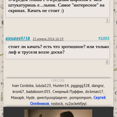
штукатуришь е...льник. Самое "интересное" на
скринах. Качать не стоит :)
3
alexalex9738
#11053
25 апреля 2016 16:19
стоит ли качать? есть что эротишное? или только
лиф и труселя возле доски?
0
ONLINE
,
,
,
,
,
Ivan Cordoba
lulula123
Hunter14
pggpgg328
dangnz
,
,
,
,
kron67
badaboom.055
Смирный Пуффик
dickman17
,
,
,
,
Maxapb
Hyde
qwertyuioplaqerer
pompompom
Сергей
,
,
Олейников
rostock
ru2ockekfpyl