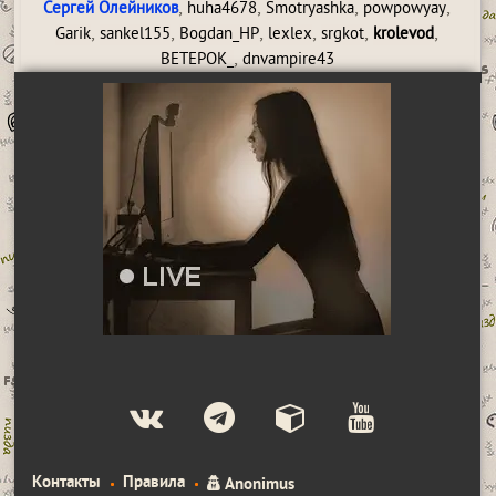
,
,
,
,
Сергей Олейников
huha4678
Smotryashka
powpowyay
,
,
,
,
,
,
Garik
sankel155
Bogdan_HP
lexlex
srgkot
krolevod
,
BETEPOK_
dnvampire43
Контакты
Правила
Anonimus