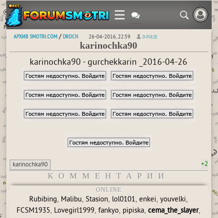
АРХИВ SMOTRI.COM
DROCH
/
26-04-2016, 22:59
D-PULSE
karinochka90
karinochka90 - gurchekkarin _2016-04-26
+2
karinochka90
КОММЕНТАРИИ
ONLINE
,
,
,
,
,
,
Rubibing
Malibu
Stasion
lol0101
enkei
youvelki
,
,
,
,
,
FCSM1935
Lovegirl1999
fankyo
pipiska
cema_the_slayer