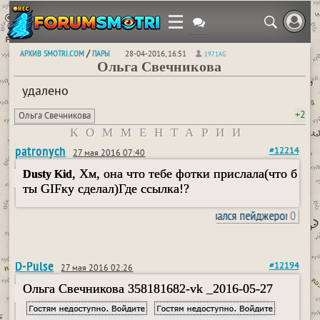
АРХИВ SMOTRI.COM
ПАРЫ
/
28-04-2016, 16:51
1971AG
Ольга Свечникова
удалено
+2
Ольга Свечникова
КОММЕНТАРИИ
patronych
#12214
27 мая 2016 07:40
, Хм, она что тебе фотки прислала(что б
Dusty Kid
ты GIFку сделал)Где ссылка!?
пользовался пейджером
0
D-Pulse
#12194
27 мая 2016 02:26
Ольга Свечникова 358181682-vk _2016-05-27