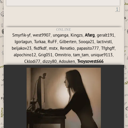
1
ONLINE
,
,
,
,
,
,
Smyrfik-yf
west9907
unganga
Kingzs
Afarg
geralt191
,
,
,
,
,
,
Igorlagun
Turkaa
RuFF
Gilberten
Sooqa21
Iactivistl
,
,
,
,
,
,
beljakov23
fkdfkdf
mstx
Renatko
papasito777
Tfghgff
,
,
,
,
,
alpochino12
Grig051
Omnitrio
tam_tam
unique9113
,
,
,
Cklodi77
dizzy80
Adouken
Tvoysovest666