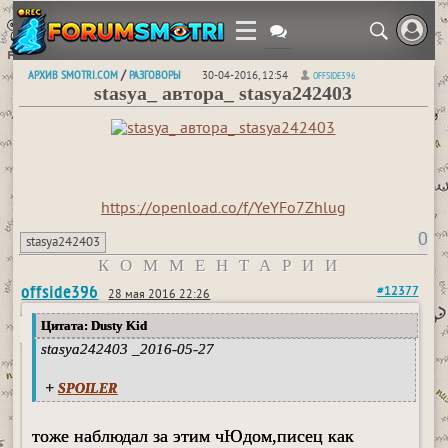
АРХИВ SMOTRI.COM
РАЗГОВОРЫ
/
30-04-2016, 12:54
OFFSIDE396
stasya_ автора_ stasya242403
https://openload.co/f/YeYFo7Zhlug
0
stasya242403
КОММЕНТАРИИ
offside396
#12377
28 мая 2016 22:26
Цитата: Dusty Kid
stasya242403 _2016-05-27
+
SPOILER
тоже наблюдал за этим чЮдом,писец как