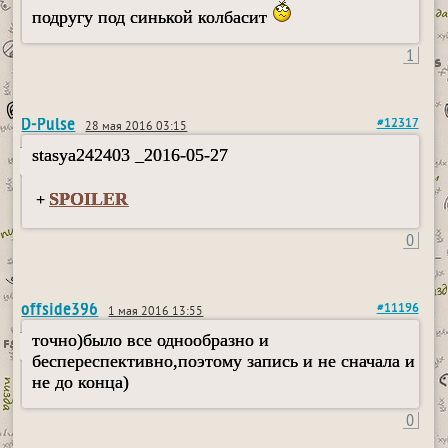
подругу под синькой колбасит
1
D-Pulse
#12317
28 мая 2016 03:15
stasya242403 _2016-05-27
SPOILER
+
0
offside396
#11196
1 мая 2016 13:55
точно)было все однообразно и
беспереспективно,поэтому запись и не сначала и
не до конца)
0