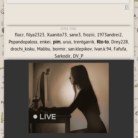
0
ONLINE
,
,
,
,
,
,
flocr
filya2323
Xuanito73
sanx3
froziii
1973andrei2
,
,
,
,
,
,
,
Popandopaloss
enkei
pim
urus
trentgarrik
Kto-to
Drey228
,
,
,
,
,
,
drochi_kisku
Malibu
bormir
san.klepikov
Ivan.k.94
Fafufa
,
Sarkodir
DV_P