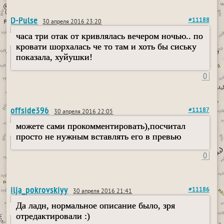
D-Pulse
#11188
30 апреля 2016 23:20
часа три отак от кривлялась вечером ночью.. по
кровати шорхалась че то там и хоть бы сиську
показала, хуйушки!
0
offside396
#11187
30 апреля 2016 22:05
можете сами прокомментировать),посчитал
просто не нужным вставлять его в превью
0
ilja_pokrovskiyy
#11186
30 апреля 2016 21:41
Да ладн, нормальное описание было, зря
отредактировали :)