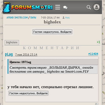
АРХИВ SMOTRI.COM
ПАРЫ
/
7-05-2016, 17:44
PLAG
bigholex
+1
bigholex
КОММЕНТАРИИ
pLag
#11404
7 мая 2016 23:14
Цитата: 1971ag
Смотреть трансляцию _БОЛЬШАЯ ДЫРКА_ онлайн
бесплатно от автора_ bigholex на Smotri.com.FLV
у тебя начало нет, специально отрезал лишние.
0