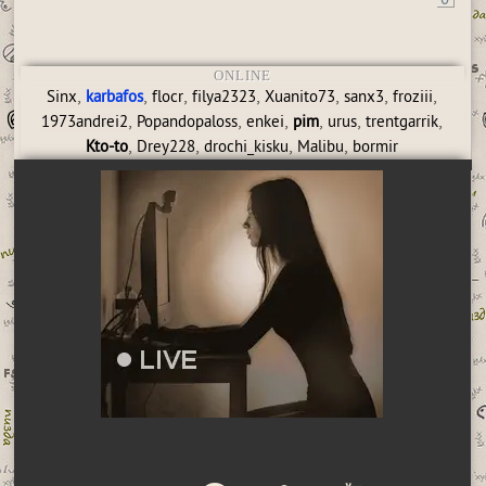
ONLINE
,
,
,
,
,
,
,
Sinx
karbafos
flocr
filya2323
Xuanito73
sanx3
froziii
,
,
,
,
,
,
1973andrei2
Popandopaloss
enkei
pim
urus
trentgarrik
,
,
,
,
Kto-to
Drey228
drochi_kisku
Malibu
bormir