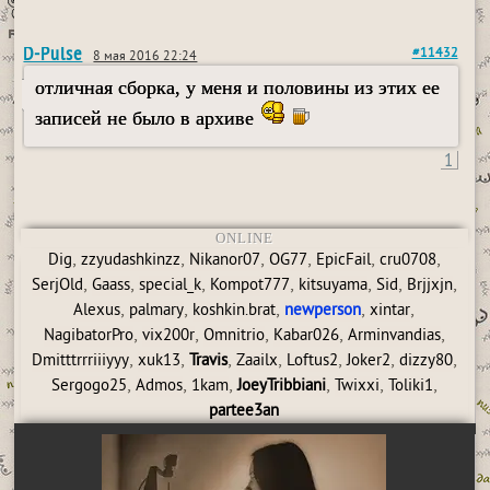
D-Pulse
#11432
8 мая 2016 22:24
отличная сборка, у меня и половины из этих ее
записей не было в архиве
1
ONLINE
,
,
,
,
,
,
Dig
zzyudashkinzz
Nikanor07
OG77
EpicFail
cru0708
,
,
,
,
,
,
,
SerjOld
Gaass
special_k
Kompot777
kitsuyama
Sid
Brjjxjn
,
,
,
,
,
Alexus
palmary
koshkin.brat
newperson
xintar
,
,
,
,
,
NagibatorPro
vix200r
Omnitrio
Kabar026
Arminvandias
,
,
,
,
,
,
,
Dmitttrrriiiyyy
xuk13
Travis
Zaailx
Loftus2
Joker2
dizzy80
,
,
,
,
,
,
Sergogo25
Admos
1kam
JoeyTribbiani
Twixxi
Toliki1
partee3an