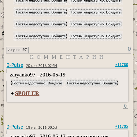
0
zaryanko97
КОММЕНТАРИИ
D-Pulse
#11780
20 мая 2016 02:54
zaryanko97 _2016-05-19
SPOILER
+
0
D-Pulse
#11705
18 мая 2016 00:53
zaryanko97 _2016-05-17 эта же транса ток