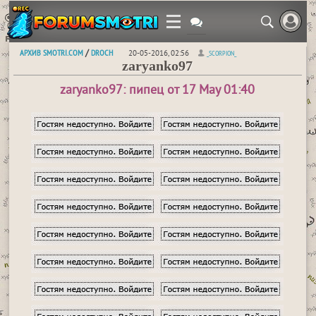
АРХИВ SMOTRI.COM
DROCH
/
20-05-2016, 02:56
_SCORPION_
zaryanko97
zaryanko97: пипец от 17 May 01:40