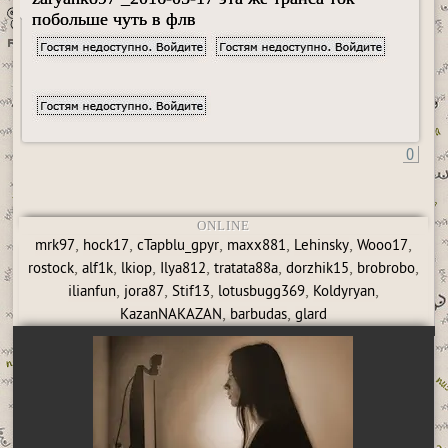
побольше чуть в флв
0
ONLINE
,
,
,
,
,
,
mrk97
hock17
cTapblu_gpyr
maxx881
Lehinsky
Wooo17
,
,
,
,
,
,
,
rostock
alf1k
lkiop
Ilya812
tratata88a
dorzhik15
brobrobo
,
,
,
,
,
ilianfun
jora87
Stif13
lotusbugg369
Koldyryan
,
,
KazanNAKAZAN
barbudas
glard