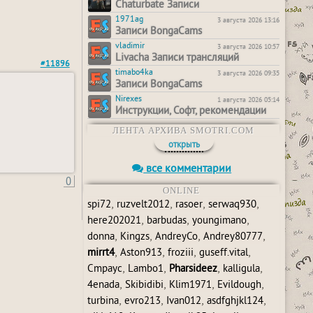
Chaturbate Записи
1971ag
3 августа 2026 13:16
Записи BongaCams
vladimir
3 августа 2026 10:57
Livacha Записи трансляций
#11896
timabo4ka
3 августа 2026 09:35
Записи BongaCams
Nirexes
1 августа 2026 05:14
Инструкции, Софт, рекомендации
ЛЕНТА АРХИВА SMOTRI.COM
открыть
все комментарии
0
ONLINE
,
,
,
,
spi72
ruzvelt2012
rasoer
serwaq930
,
,
,
here202021
barbudas
youngimano
,
,
,
,
donna
Kingzs
AndreyCo
Andrey80777
,
,
,
,
mirrt4
Aston913
froziii
guseff.vital
,
,
,
,
Cmpayc
Lambo1
Pharsideez
kalligula
,
,
,
,
4enada
Skibidibi
Klim1971
Evildough
,
,
,
,
turbina
evro213
Ivan012
asdfghjkl124