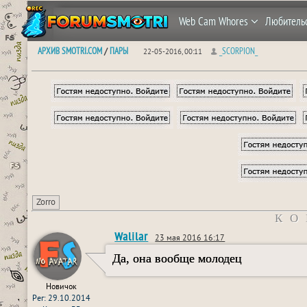
Web Cam Whores
Любитель
АРХИВ SMOTRI.COM
ПАРЫ
_SCORPION_
/
22-05-2016, 00:11
Zorro
КО
Walilar
23 мая 2016 16:17
Да, она вообще молодец
Новичок
Рег: 29.10.2014