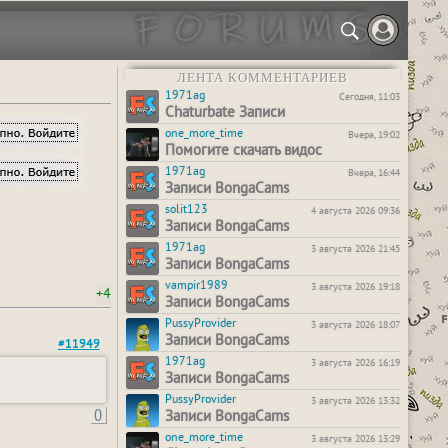
ЛЕНТА КОММЕНТАРИЕВ
1971ag
Сегодня, 11:03
Chaturbate Записи
one_more_time
Вчера, 19:02
Помогите скачать видос
1971ag
Вчера, 16:44
Записи BongaCams
solit123
4 августа 2026 09:36
Записи BongaCams
1971ag
3 августа 2026 21:45
Записи BongaCams
vampir1989
3 августа 2026 19:18
+4
Записи BongaCams
PussyProvider
3 августа 2026 18:07
Записи BongaCams
#11949
1971ag
3 августа 2026 16:19
Записи BongaCams
PussyProvider
3 августа 2026 13:32
0
Записи BongaCams
one_more_time
3 августа 2026 13:29