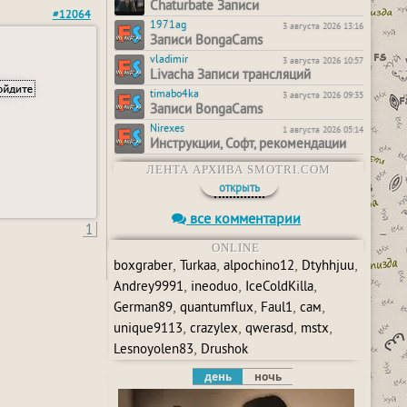
Chaturbate Записи
#12064
1971ag
3 августа 2026 13:16
Записи BongaCams
vladimir
3 августа 2026 10:57
Livacha Записи трансляций
timabo4ka
3 августа 2026 09:35
Записи BongaCams
Nirexes
1 августа 2026 05:14
Инструкции, Софт, рекомендации
ЛЕНТА АРХИВА SMOTRI.COM
открыть
все комментарии
1
ONLINE
,
,
,
,
boxgraber
Turkaa
alpochino12
Dtyhhjuu
,
,
,
Andrey9991
ineoduo
IceColdKilla
,
,
,
,
German89
quantumflux
Faul1
сам
,
,
,
,
unique9113
crazylex
qwerasd
mstx
,
Lesnoyolen83
Drushok
день
ночь