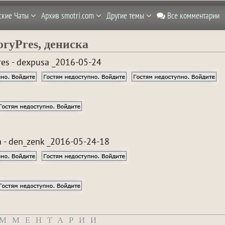
ские Чаты
Архив smotri.com
Другие темы
Все комментарии
oryPres, дениска
res - dexpusa _2016-05-24
 - den_zenk _2016-05-24-18
ММЕНТАРИИ