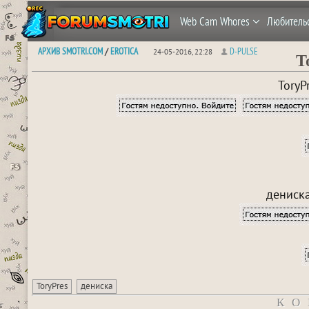
Web Cam Whores
Любитель
АРХИВ SMOTRI.COM
EROTICA
D-PULSE
/
24-05-2016, 22:28
T
ToryP
дениска
ToryPres
дениска
КО