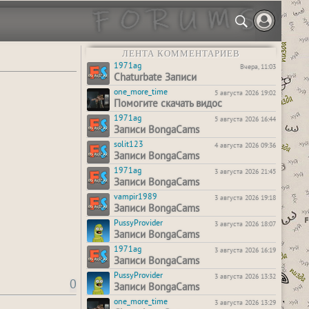
ЛЕНТА КОММЕНТАРИЕВ
1971ag
Вчера, 11:03
Chaturbate Записи
one_more_time
5 августа 2026 19:02
Помогите скачать видос
1971ag
5 августа 2026 16:44
Записи BongaCams
solit123
4 августа 2026 09:36
Записи BongaCams
1971ag
3 августа 2026 21:45
Записи BongaCams
vampir1989
3 августа 2026 19:18
Записи BongaCams
PussyProvider
3 августа 2026 18:07
Записи BongaCams
1971ag
3 августа 2026 16:19
Записи BongaCams
PussyProvider
3 августа 2026 13:32
0
Записи BongaCams
one_more_time
3 августа 2026 13:29