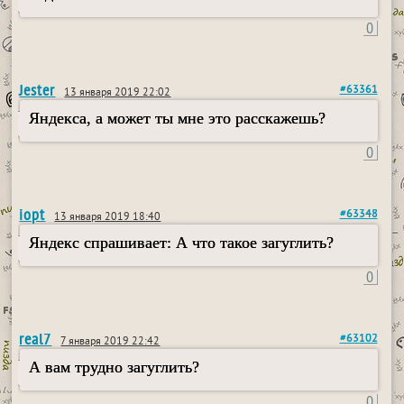
0
Jester
#63361
13 января 2019 22:02
Яндекса, а может ты мне это расскажешь?
0
iopt
#63348
13 января 2019 18:40
Яндекс спрашивает: А что такое загуглить?
0
real7
#63102
7 января 2019 22:42
А вам трудно загуглить?
0