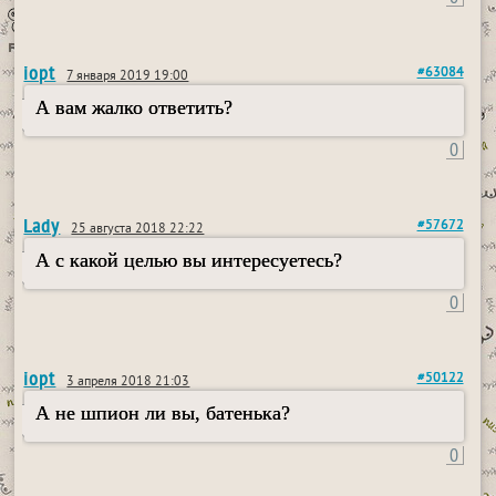
iopt
#63084
7 января 2019 19:00
А вам жалко ответить?
0
Lady
#57672
25 августа 2018 22:22
А с какой целью вы интересуетесь?
0
iopt
#50122
3 апреля 2018 21:03
А не шпион ли вы, батенька?
0