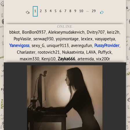
...
1
2
3
4
5
6
7
8
9
10
29
ONLINE
,
,
,
,
,
bbkot
BonBon0937
Alekseymudakevich
Dvitry707
keiz2h
,
,
,
,
,
PopVasile
serwaq930
yojimontage
lexlex
vasyapetya
,
,
,
,
,
Yanevigoss
sexy_G
unique9113
averegufun
PussyProvider
,
,
,
,
,
Charlaster
rootovich21
Nukaatvinta
LAVA
Puffyck
,
,
,
,
maxim330
Kenji10
Zayka666
artemida
vix200r