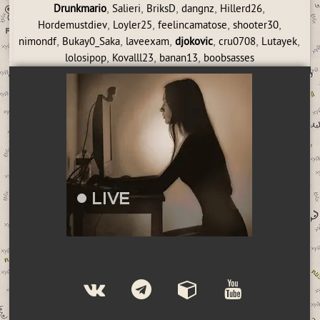
,
,
,
,
,
Drunkmario
Salieri
BriksD
dangnz
Hillerd26
,
,
,
,
Hordemustdiev
Loyler25
feelincamatose
shooter30
,
,
,
,
,
,
nimondf
Bukay0_Saka
laveexam
djokovic
cru0708
Lutayek
,
,
,
lolosipop
Kovalll23
banan13
boobsasses