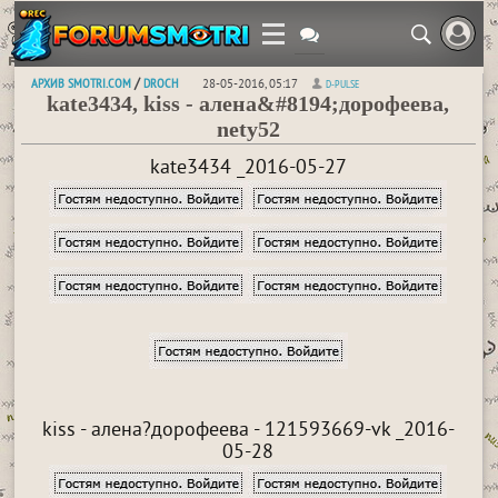
АРХИВ SMOTRI.COM
DROCH
/
28-05-2016, 05:17
D-PULSE
kate3434, kiss - алена&#8194;дорофеева,
nety52
kate3434 _2016-05-27
kiss - алена?дорофеева - 121593669-vk _2016-
05-28