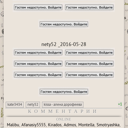
nety52 _2016-05-28
+1
kate3434
nety52
kissa - алена дорофеева
КОММЕНТАРИИ
ONLINE
,
,
,
,
,
,
Malibu
Afanasiy5555
Kirados
Admos
Montella
Smotryashka