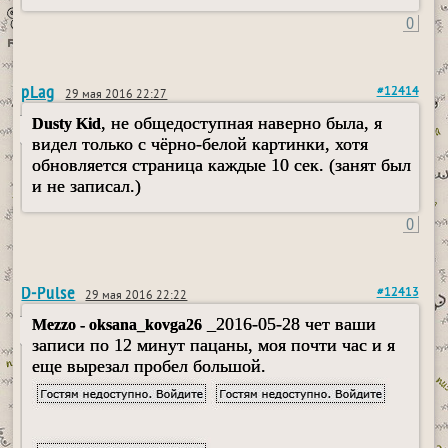
0
pLag
#12414
29 мая 2016 22:27
, не общедоступная наверно была, я
Dusty Kid
видел только с чёрно-белой картинки, хотя
обновляется страница каждые 10 сек. (занят был
и не записал.)
0
D-Pulse
#12413
29 мая 2016 22:22
_2016-05-28 чет ваши
Mezzo - oksana_kovga26
записи по 12 минут пацаны, моя почти час и я
еще вырезал пробел большой.