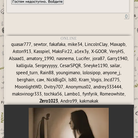
0
ONLINE
,
,
,
,
,
,
quasar777
sewtor
fakafaka
mike34
LincolnClay
Maxapb
,
,
,
,
,
,
Aston913
Kasspiel
MaksFir22
a1ex3y
X-GOOR
VeryHS
,
,
,
,
,
,
Alsaad1
amatory_1990
nasnema
Lucifer
jora87
Garry1940
,
,
,
,
,
kalligula
Sergeyyyyy
CesarSPQR
Sneyke1190
sailar
,
,
,
,
,
speed_turn
Rain88
youngimano
lolosipop
anyone_j
,
,
,
,
,
,
berghain
сам
NickBigDi
Is80
Kram_Vogis
Jncd775
,
,
,
,
MoonlightWD
Dvitry707
Anonymus02
andrey333444
,
,
,
,
,
maksvinogr333
tochka56
Lambo1
fynfyrik
Romeowhite
,
,
Zero1023
Andro99
kakmakak